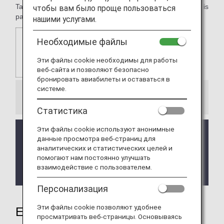
Taj Mahal Palace, Mumbai. Taj Hotels Resorts and Palaces is
чтобы вам было проще пользоваться
part of the Tata Group, India's premier business house.
нашими услугами.
Необходимые файлы
Эти файлы cookie необходимы для работы
веб-сайта и позволяют безопасно
бронировать авиабилеты и оставаться в
системе.
Information
Статистика
Эти файлы cookie используют анонимные
The service is currently temporarily suspended.
данные просмотра веб-страниц для
We apologize for any inconvenience this may
аналитических и статистических целей и
cause.
помогают нам постоянно улучшать
It will be announced on this page when service has
взаимодействие с пользователем.
resumed.
Персонализация
Эти файлы cookie позволяют удобнее
Earning Miles
просматривать веб-страницы. Основываясь