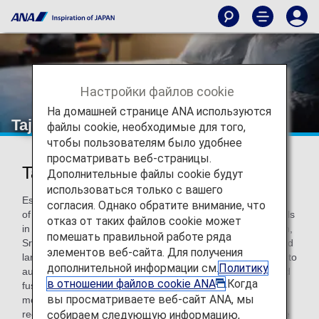
Настройки файлов cookie
На домашней странице ANA используются
Taj Hotels Resorts and Palaces
файлы cookie, необходимые для того,
чтобы пользователям было удобнее
просматривать веб-страницы.
Taj Hotels Resorts and Palaces
Дополнительные файлы cookie будут
использоваться только с вашего
Established in 1903, Taj Hotels Resorts and Palaces is one
согласия. Однако обратите внимание, что
of Asia's largest and finest group of hotels, comprising hotels
отказ от таких файлов cookie может
in India, the Maldives, Malaysia, Australia, UK, USA, Bhutan,
помешать правильной работе ряда
Sri Lanka, Africa and the Middle East. From world-renowned
элементов веб-сайта. Для получения
landmarks to modern business hotels, idyllic beach resorts to
дополнительной информации см.
Политику
authentic Grand Palaces, each Taj hotel offers an unrivalled
в отношении файлов cookie ANA
.Когда
fusion of warm Indian hospitality, world-class service and
вы просматриваете веб-сайт ANA, мы
modern luxury. The Taj, a symbol of Indian hospitality, has
собираем следующую информацию,
recently completed the centenary of its landmark hotel, The