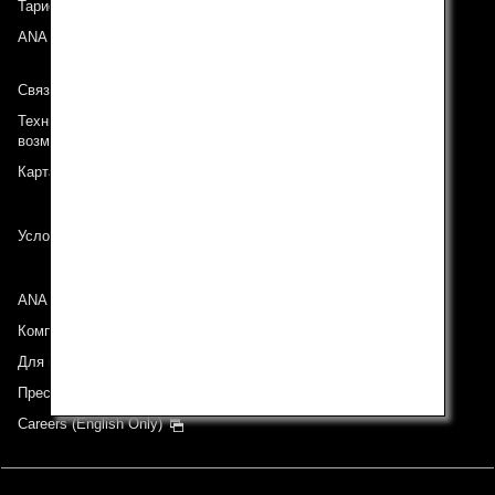
Тариф ANA Experience
ANA Mileage Club
Связь с ANA
Техническая поддержка (Для клиентов с ограниченными
возможностями)
Карта сайта
Условия перевозки
ANA Group
Компании группы
Для инвесторов
Пресс-релизы
Careers (English Only)