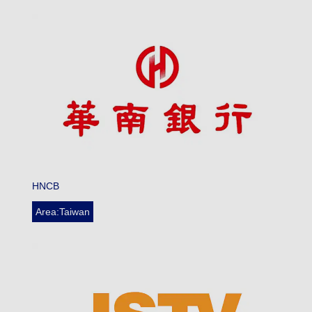
HNCB
Area:Taiwan