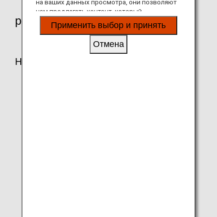
на ваших данных просмотра, они позволяют
нам предлагать контент, который
partner-shop
соответствует вашим личным интересам, в
Применить выбор и принять
виде веб-сайтов, электронной почты,
социальных сетей и рекламы.
Отмена
Hotels
Bliston Suwan Park View