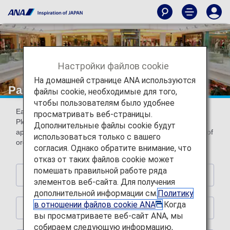
Настройки файлов cookie
На домашней странице ANA используются
Partner Shops
файлы cookie, необходимые для того,
чтобы пользователям было удобнее
Earn miles by using the following partner shops.
просматривать веб-страницы.
Please present ANA Mileage Club card or digital card (AMC
Дополнительные файлы cookie будут
app) with ANA Mileage Club card number (10-digit) at time of
использоваться только с вашего
order and payment.
согласия. Однако обратите внимание, что
отказ от таких файлов cookie может
помешать правильной работе ряда
Hotels
элементов веб-сайта. Для получения
дополнительной информации см.
Политику
в отношении файлов cookie ANA
.Когда
Rental Car
вы просматриваете веб-сайт ANA, мы
собираем следующую информацию,