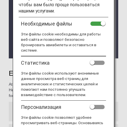
We will be updating the ANA Super Flyers Card
чтобы вам было проще пользоваться
service starting in April 2028.
нашими услугами.
For more details, please review the
Changes to
the ANA Super Flyers Card System
.
Необходимые файлы
The Upgrade Points service for Premium Members
and Super Flyers primary members will end as of
Эти файлы cookie необходимы для работы
веб-сайта и позволяют безопасно
FY2026. For details, please see the information
бронировать авиабилеты и оставаться в
regarding the
Termination of the Upgrade Points
системе.
service
.
Статистика
Experience ANA Hospitality
Эти файлы cookie используют анонимные
данные просмотра веб-страниц для
аналитических и статистических целей и
At ANA, we're all about your comfort, and convenience.
помогают нам постоянно улучшать
Here, you will find information on special services reserved
взаимодействие с пользователем.
for our most valued customers.
Персонализация
Premium Member Service Desk
Эти файлы cookie позволяют удобнее
просматривать веб-страницы. Основываясь