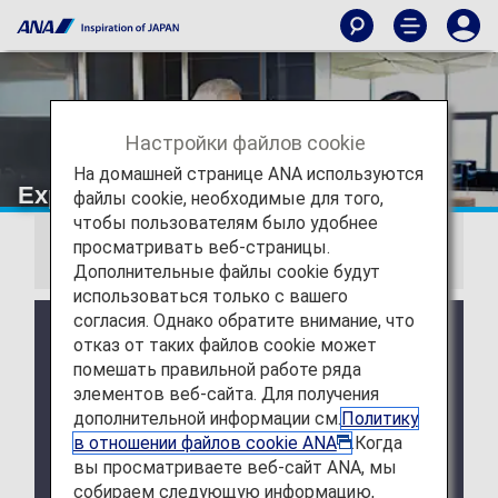
Настройки файлов cookie
На домашней странице ANA используются
Experience ANA Hospitality
файлы cookie, необходимые для того,
чтобы пользователям было удобнее
просматривать веб-страницы.
Information
Дополнительные файлы cookie будут
использоваться только с вашего
согласия. Однако обратите внимание, что
Due to a system issue, when booking ANA
отказ от таких файлов cookie может
Domestic Flight Awards on the ANA website, your
помешать правильной работе ряда
registered Premium Member Service information is
элементов веб-сайта. Для получения
not be shared for flights operated by airlines other
дополнительной информации см.
Политику
than ANA. Please present your status card or digital
card when redeeming Premium Member Service
в отношении файлов cookie ANA
.Когда
benefits. We apologize for the inconvenience.
вы просматриваете веб-сайт ANA, мы
собираем следующую информацию,