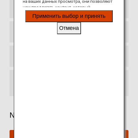
на ваших данных просмотра, они позволяют
нам предлагать контент, который
Airport Lounge Access
соответствует вашим личным интересам, в
Применить выбор и принять
виде веб-сайтов, электронной почты,
социальных сетей и рекламы.
Отмена
Airport Concierge Service
ANA Upgrade Awards
Exclusive Upgrade for Diamond Service
Members
Need More Assistance?
Connect with ANA