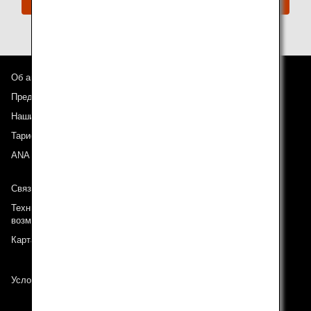
Об авиакомпании ANA
Предложения и объявления
Наши направления
Тариф ANA Experience
ANA Mileage Club
Связь с ANA
Техническая поддержка (Для клиентов с ограниченными
возможностями)
Карта сайта
Условия перевозки