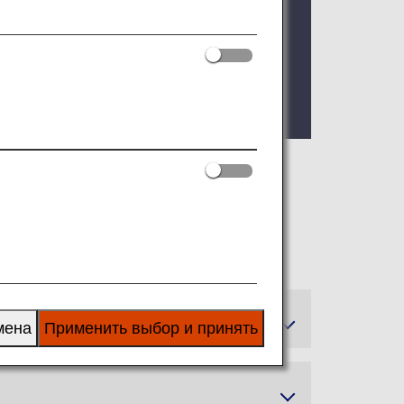
 as of FY2026. For details, please see
 can enjoy these additional benefits.
мена
Применить выбор и принять