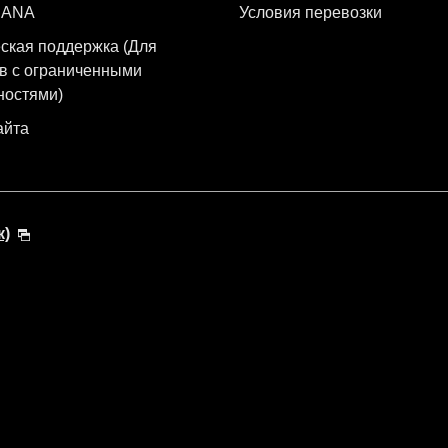
 ANA
Условия перевозки
ская поддержка (Для
в с ограниченными
ностями)
айта
к)