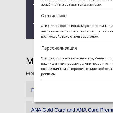
We will be updating the ANA Super Fly
авиабилеты и оставаться в системе.
For more details, please review the
C
Статистика
The Upgrade Points service for Prem
Эти файлы cookie используют анонимные 
the information regarding the
Termina
аналитических и статистических целей и 
взаимодействие с пользователем.
Персонализация
Эти файлы cookie позволяют удобнее прос
More Benefits for P
ваших данных просмотра, они позволяют н
вашим личным интересам, в виде веб-сайт
From higher accrual rates to extended expi
рекламы.
Flight Bonus Miles
ANA Gold Card and ANA Card Premi