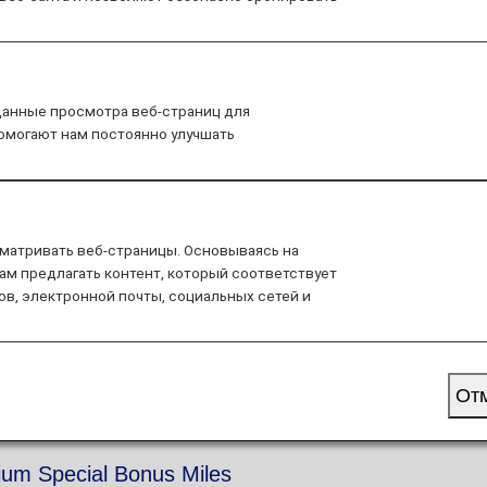
ers Card service starting in April 2028.
hanges to the ANA Super Flyers Card System
.
ium Members and Super Flyers primary members will end
данные просмотра веб-страниц для
tion of the Upgrade Points service
.
помогают нам постоянно улучшать
матривать веб-страницы. Основываясь на
remium Members
ам предлагать контент, который соответствует
ов, электронной почты, социальных сетей и
ration dates to special hotel discounts, Premium Members
От
um Special Bonus Miles