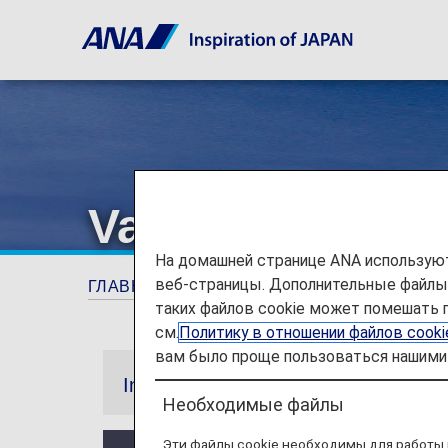
Various Benefit
На домашней странице ANA используют
веб-страницы. Дополнительные файлы c
ГЛАВНАЯ СТРАНИЦА
ANA Mileage Club
таких файлов cookie может помешать 
см.
Политику в отношении файлов cook
вам было проще пользоваться нашими 
Information
Необходимые файлы
Эти файлы cookie необходимы для работы 