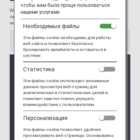
чтобы вам было проще пользоваться
We're pleased to present our Diamond Members with a
нашими услугами.
variety of services, making every moment of your journey
with ANA extraordinary and rewarding.
Необходимые файлы
Эти файлы cookie необходимы для работы
Information
веб-сайта и позволяют безопасно
бронировать авиабилеты и оставаться в
системе.
We will be updating the ANA Super Flyers Card
Статистика
service starting in April 2028.
For more details, please review the
Changes to
Эти файлы cookie используют анонимные
the ANA Super Flyers Card System
.
данные просмотра веб-страниц для
аналитических и статистических целей и
The Upgrade Points service for Premium Members
помогают нам постоянно улучшать
and Super Flyers primary members will end as of
взаимодействие с пользователем.
FY2026. For details, please see the information
regarding the
Termination of the Upgrade Points
Персонализация
service
.
The priority reservation service for Haneda Airport
Эти файлы cookie позволяют удобнее
parking lots will be discontinued from September
просматривать веб-страницы. Основываясь