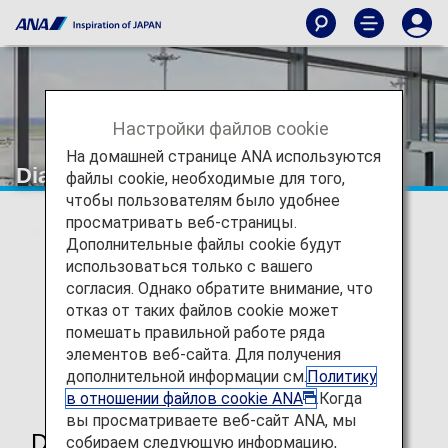
Настройки файлов cookie
На домашней странице ANA используются
Diamond Service Member
файлы cookie, необходимые для того,
чтобы пользователям было удобнее
просматривать веб-страницы.
Дополнительные файлы cookie будут
использоваться только с вашего
согласия. Однако обратите внимание, что
отказ от таких файлов cookie может
помешать правильной работе ряда
элементов веб-сайта. Для получения
дополнительной информации см.
Политику
в отношении файлов cookie ANA
.Когда
вы просматриваете веб-сайт ANA, мы
Diamond Service Member Benefits
собираем следующую информацию,