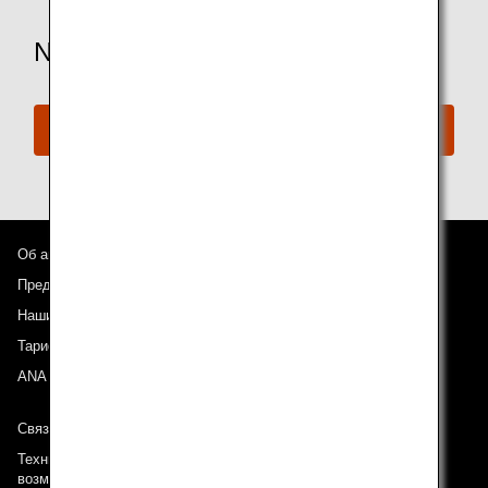
Need More Assistance?
Connect with ANA
Об авиакомпании ANA
Предложения и объявления
Наши направления
Тариф ANA Experience
ANA Mileage Club
Связь с ANA
Техническая поддержка (Для клиентов с ограниченными
возможностями)