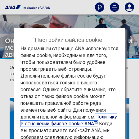
Настройки файлов cookie
Онлайн-регистрация на внутренние и
международные рейсы
На домашней странице ANA используются
авиакомпании ANA
файлы cookie, необходимые для того,
чтобы пользователям было удобнее
Онлайн-регистрация – это услуга, которая позволяет вам
просматривать веб-страницы.
зарегистрироваться на рейс и получить посадочный
Дополнительные файлы cookie будут
талон за 24 часа до отправления.
использоваться только с вашего
согласия. Однако обратите внимание, что
отказ от таких файлов cookie может
помешать правильной работе ряда
элементов веб-сайта. Для получения
дополнительной информации см.
Политику
в отношении файлов cookie ANA
.Когда
вы просматриваете веб-сайт ANA, мы
собираем следующую информацию,