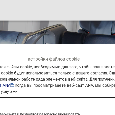
seating [Japan Dome
Настройки файлов cookie
ся файлы cookie, необходимые для того, чтобы пользоват
ookie будут использоваться только с вашего согласия. Одн
mium Class seating [Japan Domestic Flights]
правильной работе ряда элементов веб-сайта. Для получен
ie ANA
.Когда вы просматриваете веб-сайт ANA, мы соб
услугами.
 19, 2026, the descriptions on the reservation search pag
nomy Class Seat" to "First Class (Premium Class)" and
following this change in terminology.
веб-сайта и позволяют безопасно бронировать