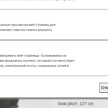
al
Lounge
Seat
Dining/Drink
Wi-F
данные просмотра веб-страниц для
помогают нам постоянно улучшать
матривать веб-страницы. Основываясь на
 B787-10
ам предлагать контент, который соответствует
ов, электронной почты, социальных сетей и
These electrical reclining
personal seat monitor and
comfort and functionality 
От
leg and foot rest, and inc
Seat pitch: 127 cm