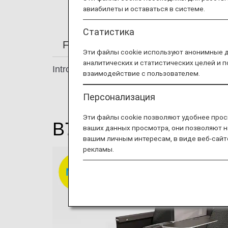
авиабилеты и оставаться в системе.
Статистика
From Check-in to Boarding and Arriv
Эти файлы cookie используют анонимные 
аналитических и статистических целей и 
Introducing our comfortable seats.
взаимодействие с пользователем.
Персонализация
Эти файлы cookie позволяют удобнее прос
B777-200 / B787-9 /
ваших данных просмотра, они позволяют н
вашим личным интересам, в виде веб-сайт
рекламы.