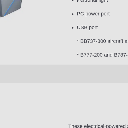
Personal light
PC power port
USB port
* BB737-800 aircraft a
* B777-200 and B787-9 
These electrical-powered 