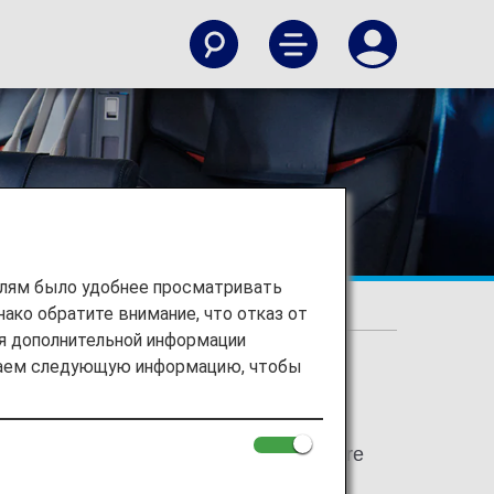
stic Flights]
елям было удобнее просматривать
ако обратите внимание, что отказ от
ия дополнительной информации
ираем следующую информацию, чтобы
e for Japan domestic flights have been
 "Economy Class" respectively. There are