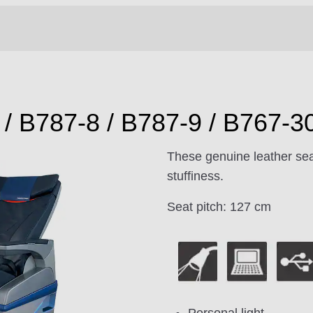
/ B787-8 / B787-9 / B767-3
These genuine leather sea
stuffiness.
Seat pitch: 127 cm