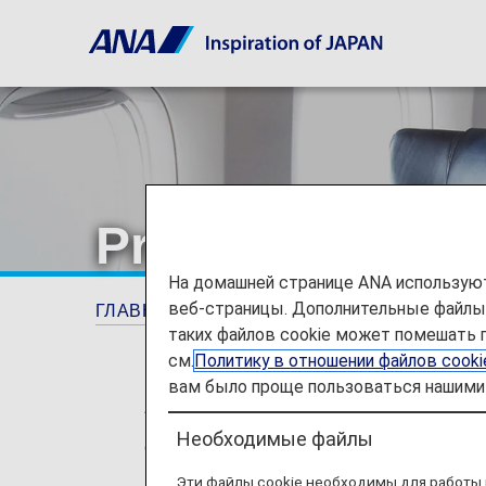
Premium Class 
На домашней странице ANA используют
веб-страницы. Дополнительные файлы c
ГЛАВНАЯ СТРАНИЦА
Руководство
Pre
таких файлов cookie может помешать 
см.
Политику в отношении файлов cook
вам было проще пользоваться нашими 
* For flights departing on or after May
Необходимые файлы
changed from "Premium Class" and "Eco
no plans for any changes to the service 
Эти файлы cookie необходимы для работы 