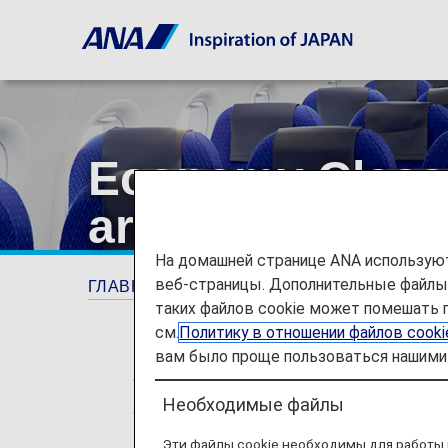
Economy Class 
arrival [Japan 
На домашней странице ANA используют
веб-страницы. Дополнительные файлы c
ГЛАВНАЯ СТРАНИЦА
Руководство
Eco
таких файлов cookie может помешать 
см.
Политику в отношении файлов cook
вам было проще пользоваться нашими 
* For flights departing on or after May
Необходимые файлы
changed from "Premium Class" and "Eco
no plans for any changes to the service 
Эти файлы cookie необходимы для работы 