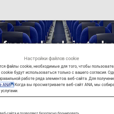
from check-in to b
Domestic Flights]
Настройки файлов cookie
ся файлы cookie, необходимые для того, чтобы пользоват
ookie будут использоваться только с вашего согласия. Одн
nomy Class from check-in to boarding and arrival [Japan Domest
правильной работе ряда элементов веб-сайта. Для получен
ie ANA
.Когда вы просматриваете веб-сайт ANA, мы соб
услугами.
 19, 2026, the descriptions on the reservation search pag
nomy Class Seat" to "First Class (Premium Class)" and
following this change in terminology.
веб-сайта и позволяют безопасно бронировать