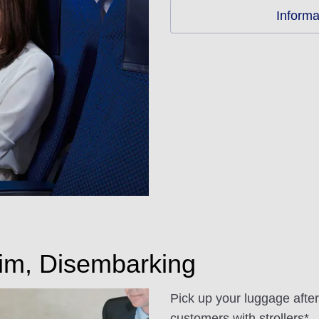
Informat
im, Disembarking
Pick up your luggage afte
customers with strollers*.