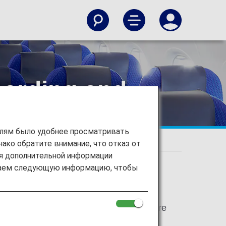
oarding and
елям было удобнее просматривать
ако обратите внимание, что отказ от
ic Flights]
ия дополнительной информации
ираем следующую информацию, чтобы
e for Japan domestic flights have been
 "Economy Class" respectively. There are