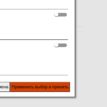
Shopping
Amenity
ved, purchased, and designated their
Check-in to skip the check-in process at
мена
Применить выбор и принять