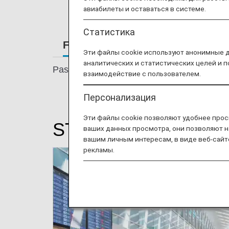
авиабилеты и оставаться в системе.
Статистика
From Check-in to Boarding and Ar
Эти файлы cookie используют анонимные 
аналитических и статистических целей и 
Passengers flying economy are accommoda
взаимодействие с пользователем.
Персонализация
Эти файлы cookie позволяют удобнее прос
STEP1: Airport Proce
ваших данных просмотра, они позволяют н
вашим личным интересам, в виде веб-сайт
рекламы.