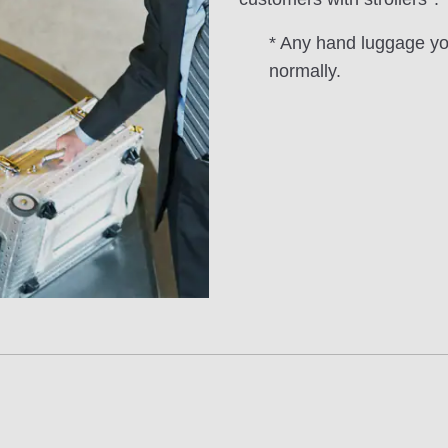
* Any hand luggage you 
normally.