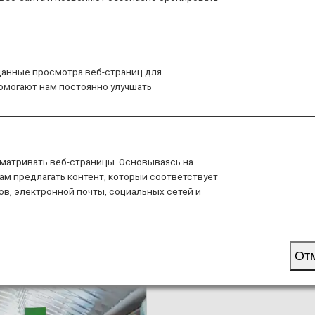
rival
Seat
Drink
Wi-Fi/Entertainment
данные просмотра веб-страниц для
помогают нам постоянно улучшать
ted with ground service.
матривать веб-страницы. Основываясь на
dure
ам предлагать контент, который соответствует
ов, электронной почты, социальных сетей и
Customers who have reser
seats may use the Online 
the airport.
От