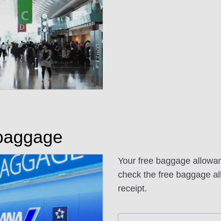
baggage
Your free baggage allowanc
check the free baggage all
receipt.