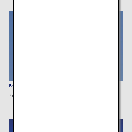
Boeing 777-300 (Triple Seven)
773: 514 seats (21 seats)