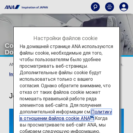
Настройки файлов cookie
Configuration/Seatmap [Japan
На домашней странице ANA используются
Domestic Flights]
файлы cookie, необходимые для того,
чтобы пользователям было удобнее
ANA's aircrafts and seat maps are available by configuration.
просматривать веб-страницы.
Дополнительные файлы cookie будут
International flight seat map
использоваться только с вашего
согласия. Однако обратите внимание, что
отказ от таких файлов cookie может
Jet-engine aircrafts
помешать правильной работе ряда
элементов веб-сайта. Для получения
дополнительной информации см.
Политику
в отношении файлов cookie ANA
.Когда
вы просматриваете веб-сайт ANA, мы
собираем следующую информацию,