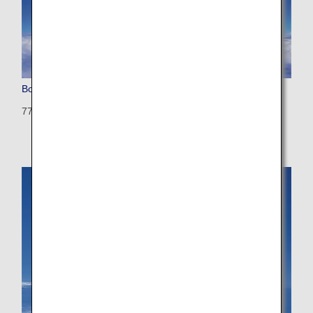
Boeing 777-200 (Triple Seven)
772: 392 seats (28 seats)