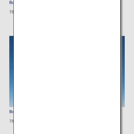
Boeing 787-8 (Dreamliner)
788: 335 seats (12 seats)
Boeing 787-8 (Configured for International Flights)
788: 240 seats (42 seats)