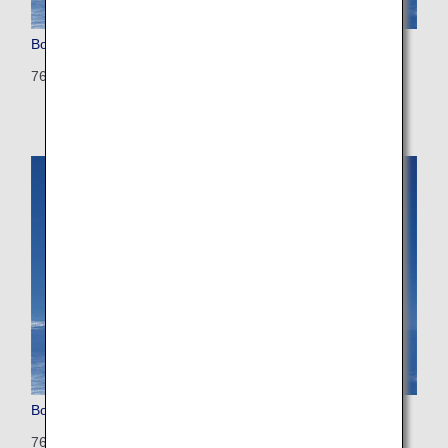
Boeing 767-300
763: 270 seats (10 seats)
Boeing 767-300 (Configured for International Flights)
763: 202 seats (35seats)