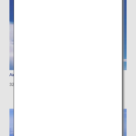
Airbus A321
321: 194 seats (8 seats)