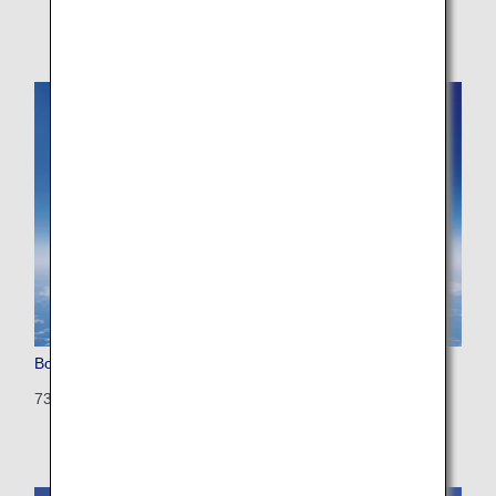
Boeing 737-800
738: 166 seats (8 seats)