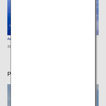
Airbus A320 (Configured for International Flights)
320: 146 seats (8 seats)
Propeller-driven aircrafts