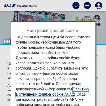
Настройки файлов cookie
На домашней странице ANA используются
FRY to FLY!
файлы cookie, необходимые для того,
чтобы пользователям было удобнее
просматривать веб-страницы.
2023/07/26
Дополнительные файлы cookie будут
использоваться только с вашего
"Japan Burger Championship 2023" and "Japan French
согласия. Однако обратите внимание, что
Fries Championship 2023" to determine the best
отказ от таких файлов cookie может
hamburgers and French fries in Japan were held at
Yokohama Red Brick Warehouse from June 9th to June 11th.
помешать правильной работе ряда
элементов веб-сайта. Для получения
As a participating company in the FRY to FLY Project, ANA
дополнительной информации см.
Политику
set up a booth at the event with other participating
в отношении файлов cookie ANA
.Когда
companies to collect cooking oil used at the event and to
вы просматриваете веб-сайт ANA, мы
promote activities for SAF.
собираем следующую информацию,