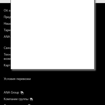
Об авиакомпании ANA
Предложения и объявления
Наши направления
Тариф ANA Experience
ANA Mileage Club
Связь с ANA
Техническая поддержка (Для клиентов с ограниченными
возможностями)
Карта сайта
Условия перевозки
ANA Group
Компании группы