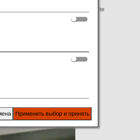
-flight meals on board and recycling waste
мена
Применить выбор и принять