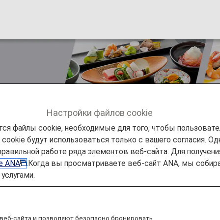
ss" in in-flight meals
Настройки файлов cookie
ся файлы cookie, необходимые для того, чтобы пользоват
ookie будут использоваться только с вашего согласия. Одн
ъявления
ANA Future Promise
Aiming to reduce "Food lo
правильной работе ряда элементов веб-сайта. Для получен
ie ANA
.Когда вы просматриваете веб-сайт ANA, мы соб
услугами.
веб-сайта и позволяют безопасно бронировать