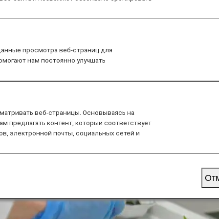
rious perspectives, such as controlling the number of in
данные просмотра веб-страниц для
помогают нам постоянно улучшать
матривать веб-страницы. Основываясь на
ам предлагать контент, который соответствует
ов, электронной почты, социальных сетей и
От