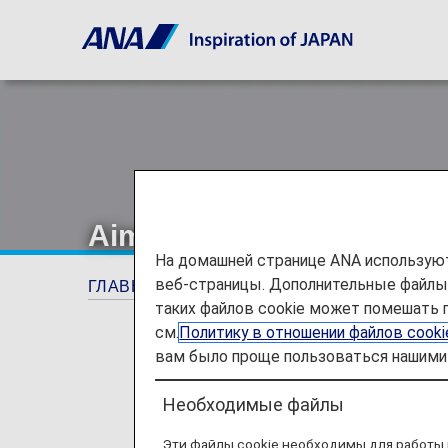
Aiming to reduce "Food lo
На домашней странице ANA используют
веб-страницы. Дополнительные файлы c
ГЛАВНАЯ СТРАНИЦА
Предложения и об
таких файлов cookie может помешать 
см.
Политику в отношении файлов cook
вам было проще пользоваться нашими 
Необходимые файлы
Эти файлы cookie необходимы для работы 