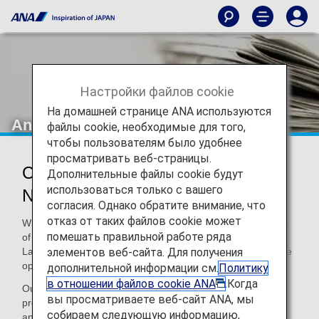
Настройки файлов cookie
На домашней странице ANA используются
Announcements
файлы cookie, необходимые для того,
чтобы пользователям было удобнее
просматривать веб-страницы.
Changes to Boarding Order (from
Дополнительные файлы cookie будут
использоваться только с вашего
November 15, 2021)
согласия. Однако обратите внимание, что
отказ от таких файлов cookie может
With the aim of providing our customers with greater peace
помешать правильной работе ряда
of mind on flights, we collaborated with the Nishinari
элементов веб-сайта. Для получения
Laboratory at Tokyo University to carry out research into the
optimum boarding process.
дополнительной информации см.
Политику
в отношении файлов cookie ANA
.Когда
Our findings revealed that we can make the boarding
вы просматриваете веб-сайт ANA, мы
process smoother while preventing crowding in the aisles
собираем следующую информацию,
and other areas of the cabin, by having window seat