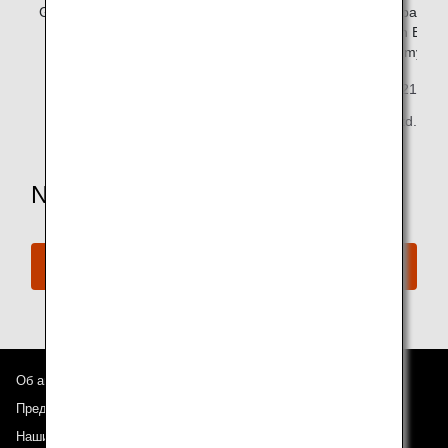
Group5
Aisle seat passengers
Aisle seat passe
in Premium Econ
and Economy Cla
November 1, 2021
All Nippon Airways Co., Ltd.
Need More Assistance?
Connect with ANA
Об авиакомпании ANA
Предложения и объявления
Наши направления