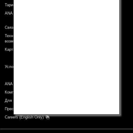
Тариф ANA Experience
ANA Mileage Club
Связь с ANA
Техническая поддержка (Для клиентов с ограниченными
возможностями)
Карта сайта
Условия перевозки
ANA Group
Компании группы
Для инвесторов
Пресс-релизы
Careers (English Only)