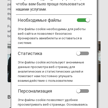
чтобы вам было проще пользоваться
passengers board the aircraft first, followed by those in
нашими услугами.
middle seats and then those in aisle seats. We have
therefore decided to introduce this boarding order for our
flights.
Необходимые файлы
Furthermore, we will resume our Priority Boarding Service
Эти файлы cookie необходимы для работы
which was temporarily suspended, and invite passengers to
веб-сайта и позволяют безопасно
board the aircraft in the order shown below.
бронировать авиабилеты и оставаться в
системе.
Статистика
Эти файлы cookie используют анонимные
данные просмотра веб-страниц для
аналитических и статистических целей и
помогают нам постоянно улучшать
взаимодействие с пользователем.
Персонализация
Boarding Order
Эти файлы cookie позволяют удобнее
просматривать веб-страницы. Основываясь