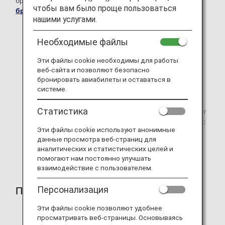
бронирование в
Международном центре
чтобы вам было проще пользоваться
бронирования и информации ANA
.
нашими услугами.
Услуга может быть недоступна на рейсах других
Необходимые файлы
авиакомпаний.
Эти файлы cookie необходимы для работы
Места у аварийных выходов, а также все места в
веб-сайта и позволяют безопасно
первом классе, бизнес-классе и улучшенном
бронировать авиабилеты и оставаться в
эконом-классе оборудованы подлокотниками,
системе.
которые не поднимаются.
Статистика
В первом классе и бизнес-классе, в зависимости от
самолета, места могут находиться не рядом друг с
Эти файлы cookie используют анонимные
другом.
данные просмотра веб-страниц для
Есть несколько мест, недоступных для
аналитических и статистических целей и
бронирования.
помогают нам постоянно улучшать
взаимодействие с пользователем.
Персонализация
Применимые классы
Эти файлы cookie позволяют удобнее
Первый класс
просматривать веб-страницы. Основываясь