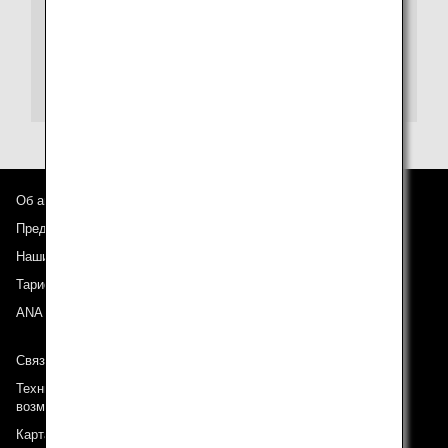
места
взимается плата за каждое
забронированное место.
Мили начисляются за место. Мили не
начисляются за дополнительные места.
Об авиакомпании ANA
Предложения и объявления
Наши направления
Тариф ANA Experience
ANA Mileage Club
Связь с ANA
Техническая поддержка (Для клиентов с ограниченными
возможностями)
Карта сайта