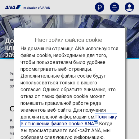
Настройки файлов cookie
Дополнительное место (для
клиентов, которые хотят
На домашней странице ANA используются
забронировать два или более мест)
файлы cookie, необходимые для того,
чтобы пользователям было удобнее
просматривать веб-страницы.
Услуга, которая позволяет клиентам получить больше
Дополнительные файлы cookie будут
личного пространства благодаря бронированию места
использоваться только с вашего
рядом с ними.
согласия. Однако обратите внимание, что
отказ от таких файлов cookie может
помешать правильной работе ряда
Об этой услуге
элементов веб-сайта. Для получения
дополнительной информации см.
Политику
Вы можете забронировать свободное место рядом с
в отношении файлов cookie ANA
.Когда
вашим, оплатив сбор за «Дополнительное место» на
вы просматриваете веб-сайт ANA, мы
международном рейсе ANA. Вы можете оформить
собираем следующую информацию,