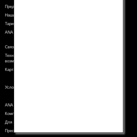
Предложения и объявления
Наши направления
Тариф ANA Experience
ANA Mileage Club
Связь с ANA
Техническая поддержка (Для клиентов с ограниченными
возможностями)
Карта сайта
Условия перевозки
ANA Group
Компании группы
Для инвесторов
Пресс-релизы