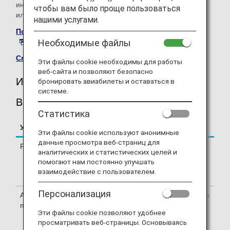
информации обратитесь к нам во время бронирования
чтобы вам было проще пользоваться
или напрямую в соответствующую авиакомпанию.
нашими услугами.
Посетите веб-сайт авиакомпании Brussels Airlines
.
Необходимые файлы
Список кодшеринговых рейсов
.
Эти файлы cookie необходимы для работы
веб-сайта и позволяют безопасно
Информация о рейсах авиакомпании
бронировать авиабилеты и оставаться в
системе.
Brussels Airlines (SN)
Статистика
Услуга
Описание
Эти файлы cookie используют анонимные
данные просмотра веб-страниц для
Регистрация
На стойке регистрации Brussels
аналитических и статистических целей и
Airlines (SN). Проверьте терминалы
помогают нам постоянно улучшать
отправления, указанные в вашем
взаимодействие с пользователем.
электронном билете.
Персонализация
Авиакомпания-
Некоторые рейсы могут выполняться
перевозчик
авиакомпаниями-партнерами
Эти файлы cookie позволяют удобнее
Brussels Airlines, включая Carpatair,
просматривать веб-страницы. Основываясь
CityJet и Air Baltic. Данные