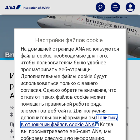
Настройки файлов cookie
На домашней странице ANA используются
Brussels Airlines (SN)
файлы cookie, необходимые для того,
чтобы пользователям было удобнее
просматривать веб-страницы.
Информация о кодшеринговых
Дополнительные файлы cookie будут
использоваться только с вашего
рейсах авиакомпании Brussels
согласия. Однако обратите внимание, что
Airlines
отказ от таких файлов cookie может
помешать правильной работе ряда
Услуги на кодшеринговых рейсах с ANA предоставляются
элементов веб-сайта. Для получения
фактическим перевозчиком как показано далее.
дополнительной информации см.
Политику
в отношении файлов cookie ANA
.Когда
Примечание:
В большинстве случаев правила и условия
фактического перевозчика распространяются на
вы просматриваете веб-сайт ANA, мы
кодшеринговые рейсы. Для получения подробной
собираем следующую информацию,