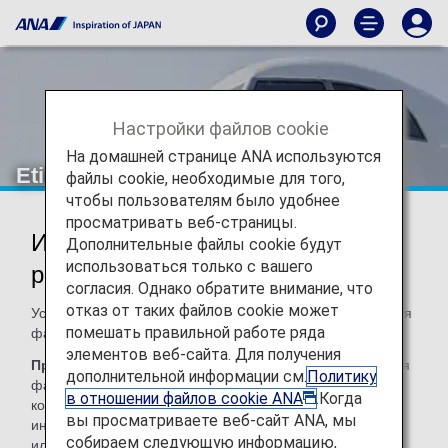
Настройки файлов cookie
На домашней странице ANA используются
Etihad Airways (EY)
файлы cookie, необходимые для того,
чтобы пользователям было удобнее
просматривать веб-страницы.
Информация о кодшеринговых
Дополнительные файлы cookie будут
использоваться только с вашего
рейсах Etihad Airways
согласия. Однако обратите внимание, что
отказ от таких файлов cookie может
Услуги на кодшеринговых рейсах с ANA предоставляются
помешать правильной работе ряда
фактическим перевозчиком как показано далее.
элементов веб-сайта. Для получения
Примечание:
В большинстве случаев правила и условия
дополнительной информации см.
Политику
фактического перевозчика распространяются на
в отношении файлов cookie ANA
.Когда
кодшеринговые рейсы. Для получения подробной
вы просматриваете веб-сайт ANA, мы
информации обратитесь к нам во время бронирования
собираем следующую информацию,
или напрямую в соответствующую авиакомпанию.