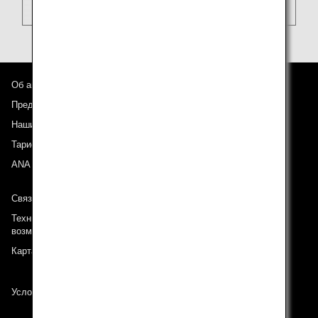
Об авиакомпании ANA
Предложения и объявления
Наши направления
Тариф ANA Experience
ANA Mileage Club
Связь с ANA
Техническая поддержка (Для клиентов с ограниченными
возможностями)
Карта сайта
Условия перевозки