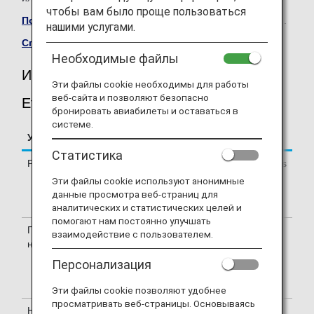
чтобы вам было проще пользоваться
Посетите веб-сайт авиакомпании Etihad Airways
.
нашими услугами.
Список кодшеринговых рейсов
.
Необходимые файлы
Информация о рейсах авиакомпании
Эти файлы cookie необходимы для работы
веб-сайта и позволяют безопасно
Etihad Airways (EY)
бронировать авиабилеты и оставаться в
системе.
Услуга
Описание
Статистика
Регистрация
На стойке регистрации Etihad Airways
(EY). Проверьте терминалы
Эти файлы cookie используют анонимные
отправления, указанные в вашем
данные просмотра веб-страниц для
электронном билете.
аналитических и статистических целей и
помогают нам постоянно улучшать
Подтверждение
Номер рейса Etihad Airways (EY)
взаимодействие с пользователем.
номера рейса
указан на посадочном талоне. На
указателях в аэропорту приводятся
Персонализация
номера рейсов ANA (NH) и EY или
только номер рейса EY.
Эти файлы cookie позволяют удобнее
просматривать веб-страницы. Основываясь
Наличие мест в
Для получения информации о залах