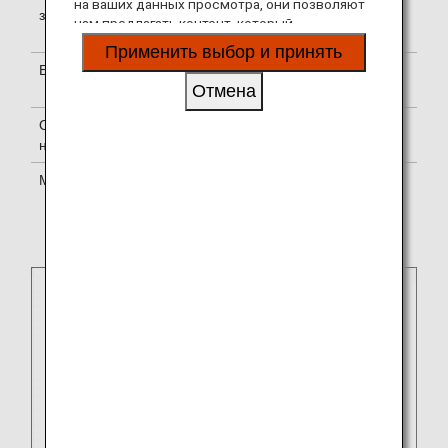
на ваших данных просмотра, они позволяют
зале ожидания
ожидания пройдите по ссылке
нам предлагать контент, который
Информация о залах ожидания
.
соответствует вашим личным интересам, в
Применить выбор и принять
виде веб-сайтов, электронной почты,
Бортпроводники
Бортпроводники Etihad Airways
социальных сетей и рекламы.
Отмена
находятся на борту самолета.
Обслуживание
Применяются стандарты
на борту
обслуживания Etihad Airways.
Мили
Получайте мили в рамках
программы
ANA Mileage Club
или
программы авиакомпаний-
партнеров.