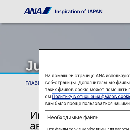
Juneyao Airline
На домашней странице ANA используют
веб-страницы. Дополнительные файлы c
ГЛАВНАЯ СТРАНИЦА
Планируйте и брон
таких файлов cookie может помешать 
см.
Политику в отношении файлов cook
вам было проще пользоваться нашими 
Информация о кодш
Необходимые файлы
авиакомпании Juneya
Эти файлы cookie необходимы для работы 