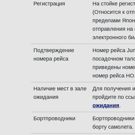
Регистрация
На стойке регист
(Относится к от
пределами Япони
отправления на
электронного би
Подтверждение
Номер рейса June
номера рейса
посадочном тало
приведены номе
номер рейса HO
Наличие мест в зале
Для получения 
ожидания
пройдите по сс
ожидания
.
Бортпроводники
Бортпроводники 
борту самолета.