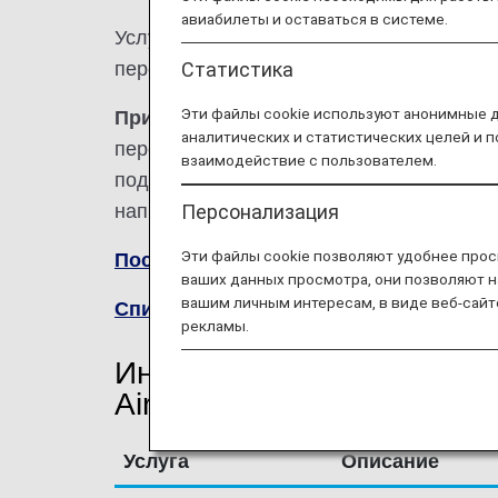
авиабилеты и оставаться в системе.
Услуги на кодшеринговых рейсах с ANA
перевозчиком как показано далее.
Статистика
Эти файлы cookie используют анонимные 
Примечание:
В большинстве случаев пр
аналитических и статистических целей и 
перевозчика распространяются на кодш
взаимодействие с пользователем.
подробной информации обратитесь к на
Персонализация
напрямую в соответствующую авиакомп
Эти файлы cookie позволяют удобнее прос
Посетите веб-сайт авиакомпании Juney
ваших данных просмотра, они позволяют н
вашим личным интересам, в виде веб-сайт
Список кодшеринговых рейсов
.
рекламы.
Информация о рейсах ав
Airlines (HO)
Услуга
Описание