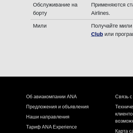
Обслуживание на
Применяются ст
борту
Airlines.
Мили
Получайте мили
Club
или програ
Об авиакомпании ANA
Связь с
Предложения и объявления
Техниче
клиенто
Наши направления
возмож
Тариф ANA Experience
Карта с