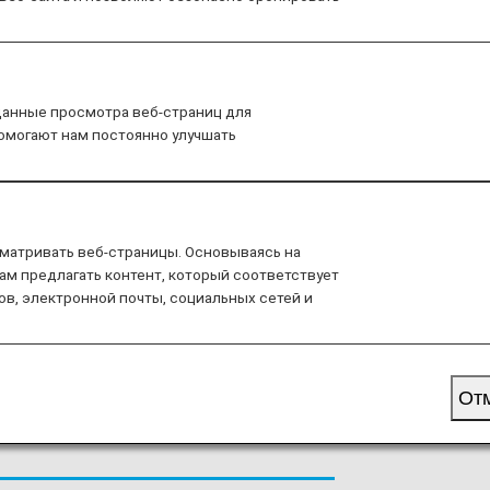
 предоставляются фактическим
данные просмотра веб-страниц для
авила и условия фактического
помогают нам постоянно улучшать
еринговые рейсы. Для получения
м во время бронирования или
анию.
матривать веб-страницы. Основываясь на
ao Airlines
.
ам предлагать контент, который соответствует
ов, электронной почты, социальных сетей и
иакомпании Juneyao
От