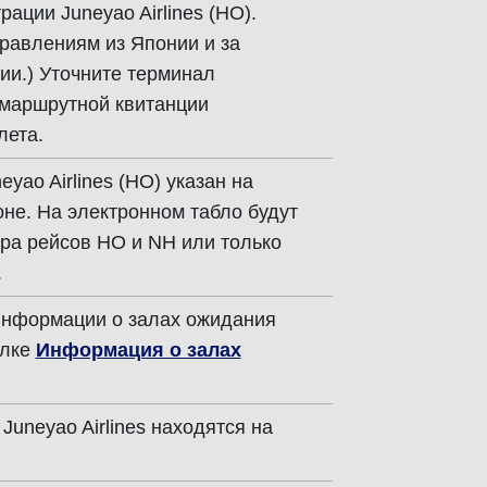
рации Juneyao Airlines (HO).
правлениям из Японии и за
и.) Уточните терминал
 маршрутной квитанции
лета.
yao Airlines (HO) указан на
не. На электронном табло будут
ра рейсов HO и NH или только
.
информации о залах ожидания
ылке
Информация о залах
Juneyao Airlines находятся на