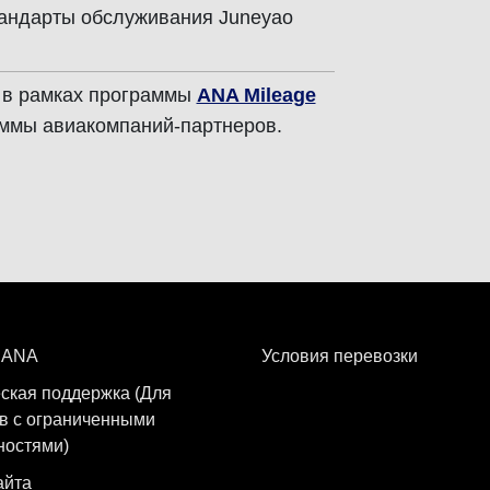
андарты обслуживания Juneyao
 в рамках программы
ANA Mileage
ммы авиакомпаний-партнеров.
 ANA
Условия перевозки
ская поддержка (Для
в с ограниченными
ностями)
айта