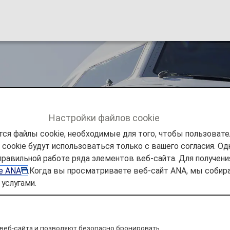
s (HO)
Настройки файлов cookie
ся файлы cookie, необходимые для того, чтобы пользоват
ookie будут использоваться только с вашего согласия. Одн
ируйте
Кодшеринговые рейсы
Juneyao Airlines (HO)
правильной работе ряда элементов веб-сайта. Для получен
ie ANA
.Когда вы просматриваете веб-сайт ANA, мы соб
услугами.
еринговых рейсах
o Airlines
веб-сайта и позволяют безопасно бронировать