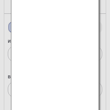
Билеты
Перелет в обе
Перелет в одну
стороны
сторону
Из
Москва (Все)/Moscow (All)[MOW]
В
Токио (все)/Tokyo (All)[TYO]
Поиск по нескольким городам
Закрыть
Эконом-класс
Открыть