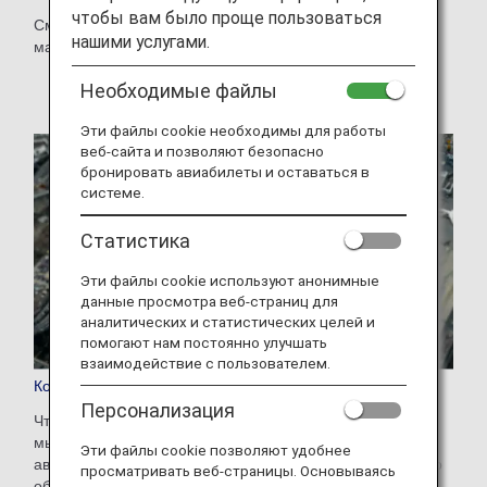
чтобы вам было проще пользоваться
См. наши новые, возобновленные и приостановленные
нашими услугами.
маршруты.
Необходимые файлы
Эти файлы cookie необходимы для работы
веб-сайта и позволяют безопасно
бронировать авиабилеты и оставаться в
системе.
Статистика
Эти файлы cookie используют анонимные
данные просмотра веб-страниц для
аналитических и статистических целей и
помогают нам постоянно улучшать
взаимодействие с пользователем.
Кодшеринговые рейсы
Персонализация
Чтобы предоставить пассажирам более широкий выбор,
мы выполняем кодшеринговые рейсы с другими
Эти файлы cookie позволяют удобнее
авиакомпаниями. Этим рейсам присвоен номер ANA, но
просматривать веб-страницы. Основываясь
обслуживаются они авиакомпанией-партнером.