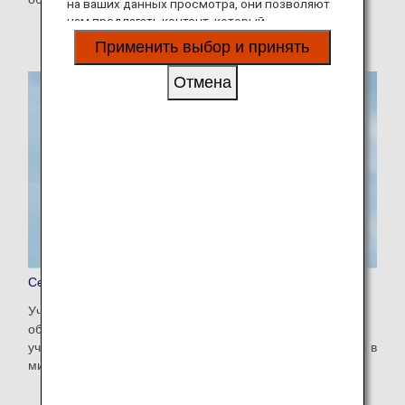
на ваших данных просмотра, они позволяют
нам предлагать контент, который
соответствует вашим личным интересам, в
Применить выбор и принять
виде веб-сайтов, электронной почты,
социальных сетей и рекламы.
Отмена
Сеть Star Alliance
Участники ANA Mileage Club могут зарабатывать и
обменивать мили за рейсы любых авиакомпаний-
участниц Star Alliance — крупнейшей сети авиакомпаний в
мире.