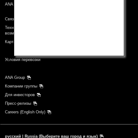
ANA Mileage Club
Время не указано
Связь с ANA
Техническая поддержка (Для клиентов с ограниченными
Добавить точку(-и) транзита и время пересадки
возможностями)
Карта сайта
1 на человека
Условия перевозки
ANA Group
Компании группы
О промокодах
Для инвесторов
Пресс-релизы
Сравнить тарифы +/-3 дня
Careers (English Only)
Поиск
русский | Russia (Выберите ваш город и язык)