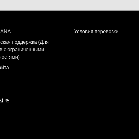
 ANA
Условия перевозки
ская поддержка (Для
в с ограниченными
ностями)
айта
к)