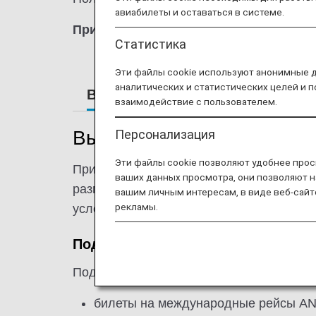
авиабилеты и оставаться в системе.
Примечание:
Как правило, ANA возмещае
Статистика
Эти файлы cookie используют анонимные 
аналитических и статистических целей и 
Возврат средств по независящ
взаимодействие с пользователем.
Персонализация
Вынужденный возврат сре
Эти файлы cookie позволяют удобнее прос
При отмене рейса в связи с погодными 
ваших данных просмотра, они позволяют н
размещении. Однако в некоторых случая
вашим личным интересам, в виде веб-сайт
рекламы.
условиями и вы хотите подать заявку н
Подтвердите действительность б
Подходящие билеты и электронные мно
билеты на международные рейсы ANA