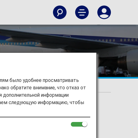
вание
елям было удобнее просматривать
ако обратите внимание, что отказ от
ие
ия дополнительной информации
ираем следующую информацию, чтобы
ебронирование
здесь.