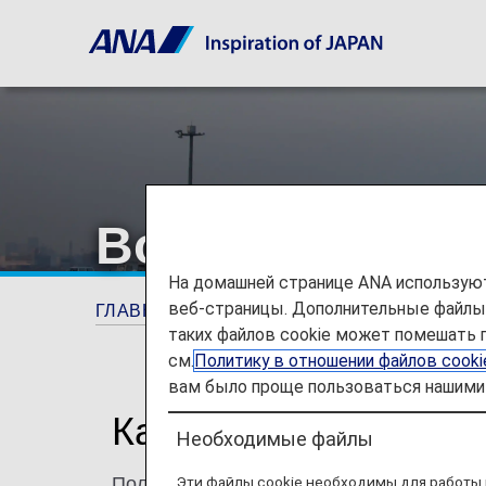
Возврат средс
На домашней странице ANA используют
веб-страницы. Дополнительные файлы c
ГЛАВНАЯ СТРАНИЦА
Планируйте и брон
таких файлов cookie может помешать 
см.
Политику в отношении файлов cook
вам было проще пользоваться нашими 
Как ANA обрабатыва
Необходимые файлы
Эти файлы cookie необходимы для работы 
Получите информацию о политиках ANA 