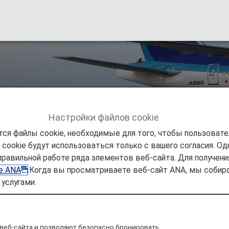
тв и переброниро
Настройки файлов cookie
ся файлы cookie, необходимые для того, чтобы пользоват
ookie будут использоваться только с вашего согласия. Одн
ируйте
Поддержка
Возврат и повторное бронирован
правильной работе ряда элементов веб-сайта. Для получен
ie ANA
.Когда вы просматриваете веб-сайт ANA, мы соб
услугами.
ет возврат средств и пер
веб-сайта и позволяют безопасно бронировать
в отношении возврата средств и перебронирования 