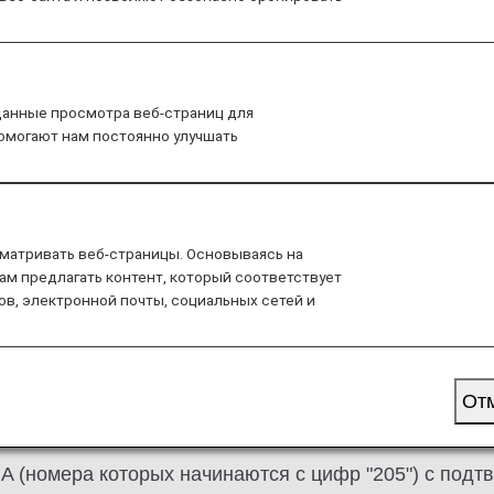
т средства только лицу, указанному в билете.
данные просмотра веб-страниц для
помогают нам постоянно улучшать
им причинам
По вине ANA
Переброниро
дств по причинам, не зависящим
матривать веб-страницы. Основываясь на
условиями мы пытаемся перенести бронирования пас
ам предлагать контент, который соответствует
х необходимо оформить возврат средств. Если ваш 
ов, электронной почты, социальных сетей и
а возврат средств, выполните следующие действия.
илета
От
гоцелевые документы (EMD) включают:
 (номера которых начинаются с цифр "205") с под