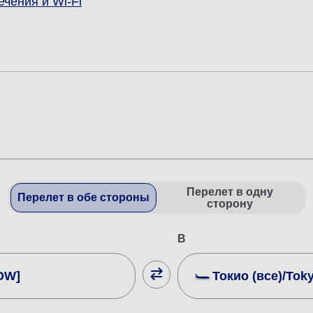
ечения и Wi-Fi
Перелет в одну
Перелет в обе стороны
сторону
В
OW]
Токио (все)/Toky