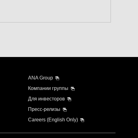
ния
 обратного рейса
ита и время пересадки
ANA Group
Компании группы
Для инвесторов
Пресс-релизы
Careers (English Only)