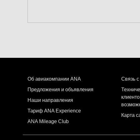
Эконом-класс
Поиск рейсов туда-обратно с други
Дата и время отправления для выл
Выберите дату
Время не указано
Об авиакомпании ANA
Добавить точку(-и) транзита и вр
Связь с
Предложения и объявления
Техниче
клиенто
Наши направления
возмож
1 на человека
Тариф ANA Experience
Карта с
ANA Mileage Club