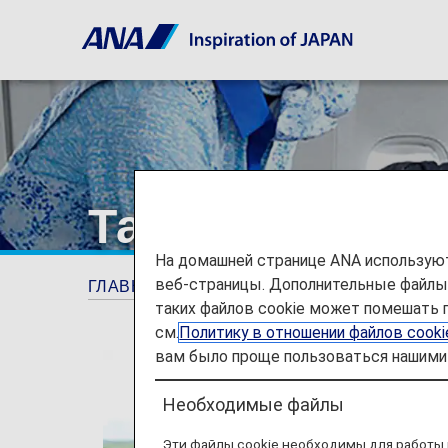
Тариф ANA Exp
На домашней странице ANA используют
веб-страницы. Дополнительные файлы c
ГЛАВНАЯ СТРАНИЦА
ANA Experience
таких файлов cookie может помешать 
см.
Политику в отношении файлов cook
вам было проще пользоваться нашими 
Необходимые файлы
Эти файлы cookie необходимы для работы 