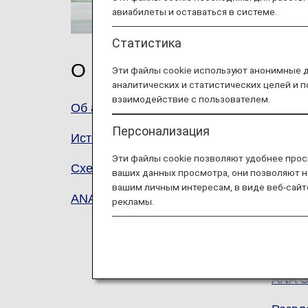
авиабилеты и оставаться в системе.
Статистика
О нас
Лет
Эти файлы cookie используют анонимные 
аналитических и статистических целей и 
взаимодействие с пользователем.
Об авиакомпании ANA
Услуг
обслу
Персонализация
История награды
Первы
Эти файлы cookie позволяют удобнее прос
Схема рассадки
ваших данных просмотра, они позволяют н
вашим личным интересам, в виде веб-сайт
Бизне
ANA Mileage Club (AMC)
рекламы.
Улучш
Эконо
ANA O