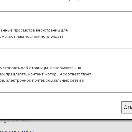
Наши направле
айте с ANA
данные просмотра веб-страниц для
помогают нам постоянно улучшать
Наши направления
и по классам
живания
Япония
й класс
матривать веб-страницы. Основываясь на
ам предлагать контент, который соответствует
ов, электронной почты, социальных сетей и
с-класс
енный эконом-класс
м-класс
От
riginal Aroma