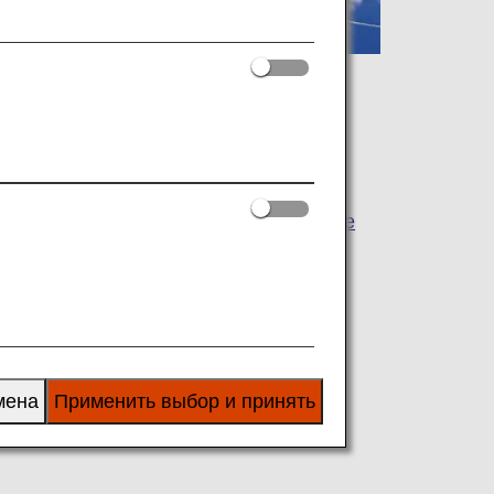
ния
Другие
Обои
Pokémon Jet Red Green Blue
Pokémon Air Adventures
мена
Применить выбор и принять