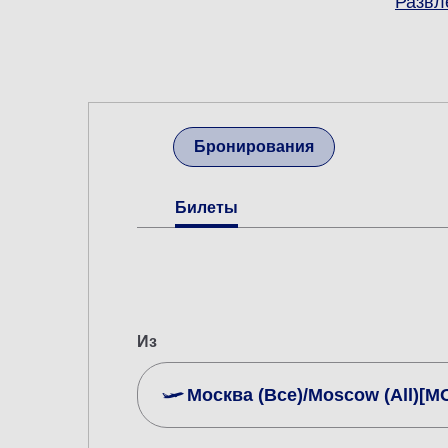
Развл
Бронирования
Билеты
Из
Москва (Все)/Moscow (All)[M
Поиск по нескольким городам