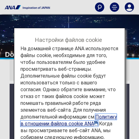
Настройки файлов cookie
На домашней странице ANA используются
Download Wallpapers
файлы cookie, необходимые для того,
чтобы пользователям было удобнее
просматривать веб-страницы.
Information
Дополнительные файлы cookie будут
использоваться только с вашего
согласия. Однако обратите внимание, что
July 28, 2026 Release of August 2026 Wallpaper
отказ от таких файлов cookie может
Calendar.
помешать правильной работе ряда
July 28, 2026 Release of ANA Original Wallpaper
элементов веб-сайта. Для получения
(PC・iPad).
дополнительной информации см.
Политику
в отношении файлов cookie ANA
.Когда
July 28, 2026 Release of ANA Original Wallpaper
вы просматриваете веб-сайт ANA, мы
(Smartphone).
собираем следующую информацию,