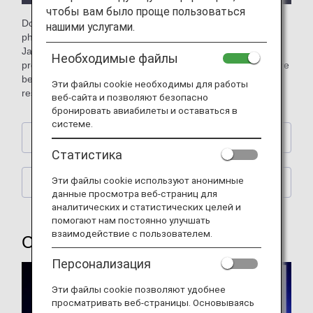
чтобы вам было проще пользоваться
Download free official ANA computer wallpapers featuring
нашими услугами.
photos of planes (aircraft), the sky, and street scenes from
Japan and across the world. You can also download our
Необходимые файлы
previous wallpapers showcasing retired jumbo jets and more
besides. Please choose a wallpaper to match your screen
Эти файлы cookie необходимы для работы
resolution. (Updated every month)
веб-сайта и позволяют безопасно
бронировать авиабилеты и оставаться в
системе.
Calendar Wallpaper
Статистика
Эти файлы cookie используют анонимные
ANA Original Wallpaper
данные просмотра веб-страниц для
аналитических и статистических целей и
помогают нам постоянно улучшать
взаимодействие с пользователем.
Calendar Wallpaper
Персонализация
Эти файлы cookie позволяют удобнее
просматривать веб-страницы. Основываясь