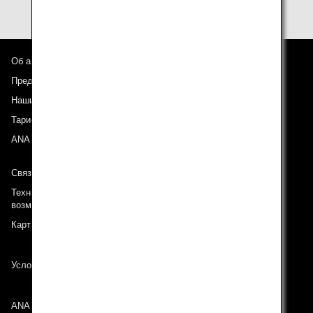
Об авиакомпании ANA
Предложения и объявления
Наши направления
Тариф ANA Experience
ANA Mileage Club
Связь с ANA
Техническая поддержка (Для клиентов с ограниченными
возможностями)
Карта сайта
Условия перевозки
ANA Group