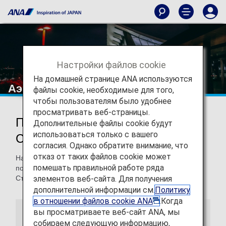
Настройки файлов cookie
На домашней странице ANA используются
Аэропорт Стамбула
файлы cookie, необходимые для того,
чтобы пользователям было удобнее
просматривать веб-страницы.
Путешествие в аэропорт
Дополнительные файлы cookie будут
использоваться только с вашего
Стамбула и из него
согласия. Однако обратите внимание, что
отказ от таких файлов cookie может
На этой странице вы найдете информацию, которая
помешать правильной работе ряда
поможет вам с легкостью добраться из аэропорта
элементов веб-сайта. Для получения
Стамбула до вашего пункта назначения.
дополнительной информации см.
Политику
в отношении файлов cookie ANA
.Когда
вы просматриваете веб-сайт ANA, мы
Путеводитель по аэропорту
собираем следующую информацию,