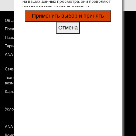
на ваших данных просмотра, они позволяют
нам предлагать контент, который
соответствует вашим личным интересам, в
Применить выбор и принять
виде веб-сайтов, электронной почты,
Об авиакомпании ANA
социальных сетей и рекламы.
Отмена
Предложения и объявления
Наши направления
Тариф ANA Experience
ANA Mileage Club
Связь с ANA
Техническая поддержка (Для клиентов с ограниченными
возможностями)
Карта сайта
Условия перевозки
ANA Group
Компании группы