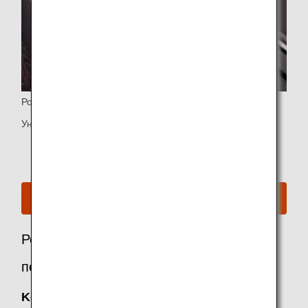
Розетки
Универсальная розетка для ПК и порты USB/HDMI
См. схему рассадки для B777-300ER
Рекомендуемые услуги для пассажиров
первого класса
Keep My Fare