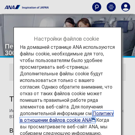
Настройки файлов cookie
Первый класс в самолетах B777-
На домашней странице ANA используются
300ER
файлы cookie, необходимые для того,
чтобы пользователям было удобнее
просматривать веб-страницы.
THE Suite
ANA FIRST SQUARE
Дополнительные файлы cookie будут
использоваться только с вашего
согласия. Однако обратите внимание, что
отказ от таких файлов cookie может
THE Suite
помешать правильной работе ряда
элементов веб-сайта. Для получения
Информация о местах первого класса ANA на самолетах
дополнительной информации см.
Политику
B777-300ER.
в отношении файлов cookie ANA
.Когда
вы просматриваете веб-сайт ANA, мы
B777-300ER (новая модель, 212 мест)
собираем следующую информацию,