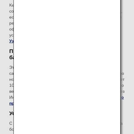
Keep My Fare — это удобная услуга, позволяющая
сохранить текущие данные о бронировании и стоимость,
если клиентам требуется больше времени для принятия
решения о покупке билета (до 72 часов перед
оформлением билета). Вы можете подать заявку на эту
услугу на экране оплаты после выбора рейса и тарифа.
Узнайте больше об услуге Keep My Fare
.
Предоплаченный сверхнормативный
багаж
Это удобная услуга, позволяющая заранее оплатить на
сайте ANA провоз багажа, превышающего установленную
норму бесплатного провоза. Стоимость услуги составляет
100–200 долларов США в зависимости от ограничений по
весу и направления путешествия. Оформите услугу через
Интернет после бронирования рейса.
Узнайте больше о
предоплаченном сверхнормативном багаже
.
Услуга ANA Wi-Fi
С этой услугой вы можете получить доступ в Интернет на
борту самолета, использовать электронную почту и