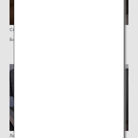
Столик
Большой столик
Личная вешалка