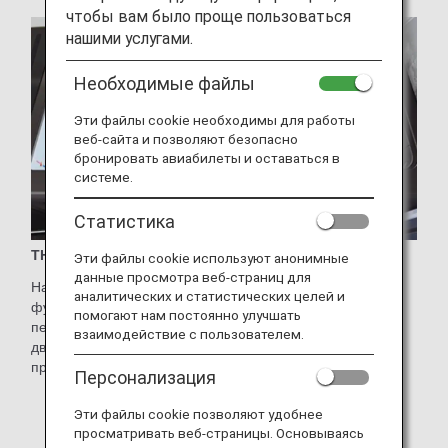
чтобы вам было проще пользоваться
нашими услугами.
Необходимые файлы
Эти файлы cookie необходимы для работы
веб-сайта и позволяют безопасно
бронировать авиабилеты и оставаться в
системе.
Статистика
THE Suite
Эти файлы cookie используют анонимные
данные просмотра веб-страниц для
Насладитесь максимальным комфортом и
аналитических и статистических целей и
функциональностью новых кресел для пассажиров
помогают нам постоянно улучшать
первого класса. Каждое кресло отделено от прохода
взаимодействие с пользователем.
дверцей, чтобы у пассажиров было собственное личное
пространство.
Персонализация
* Технические характеристики самолета и кресел
Эти файлы cookie позволяют удобнее
могут быть изменены без предварительного
просматривать веб-страницы. Основываясь
уведомления.