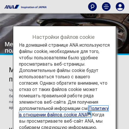
Настройки файлов cookie
Медицинская помощь во время
На домашней странице ANA используются
полета
файлы cookie, необходимые для того,
чтобы пользователям было удобнее
просматривать веб-страницы.
Медицинская помощь во время
Дополнительные файлы cookie будут
использоваться только с вашего
полета
согласия. Однако обратите внимание, что
отказ от таких файлов cookie может
Чтобы сделать ваше путешествие еще более
помешать правильной работе ряда
безопасным, ANA использует систему поддержки для
элементов веб-сайта. Для получения
пассажиров, внезапно почувствовавших себя плохо во
время полета.
дополнительной информации см.
Политику
в отношении файлов cookie ANA
.Когда
вы просматриваете веб-сайт ANA, мы
собираем следующую информацию,