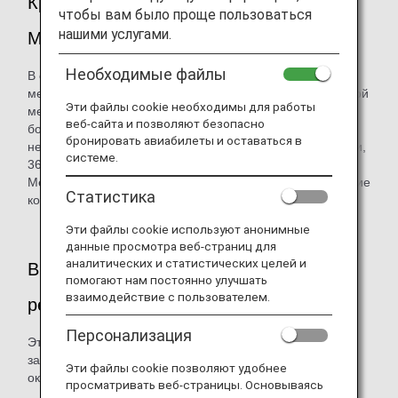
Круглосуточная медицинская служба
чтобы вам было проще пользоваться
нашими услугами.
MedLink (международные рейсы)
Необходимые файлы
В случае ухудшения состояния пассажира на
международном рейсе бортпроводники, врачи или другой
Эти файлы cookie необходимы для работы
медицинский персонал на борту могут использовать
веб-сайта и позволяют безопасно
бортовое радио в любой точке мира, чтобы получать
бронировать авиабилеты и оставаться в
необходимые медицинские консультации 24 часа в сутки,
системе.
365 дней в году. (Компания ANA заключила контракт с
MedAire, Inc., компанией, предоставляющей медицинские
Статистика
консультации авиакомпаниям).
Эти файлы cookie используют анонимные
данные просмотра веб-страниц для
аналитических и статистических целей и
Врач ANA на борту (международные
помогают нам постоянно улучшать
взаимодействие с пользователем.
рейсы)
Персонализация
Эта система позволяет практикующим врачам, которые
заранее зарегистрировались в ANA, участвовать в
Эти файлы cookie позволяют удобнее
оказании медицинской помощи на борту.
просматривать веб-страницы. Основываясь