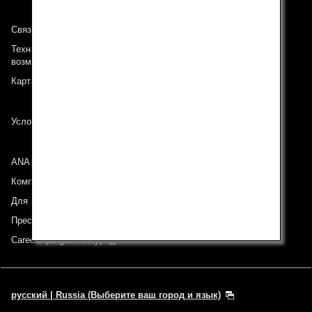
Связь с ANA
Техническая поддержка (Для клиентов с ограниченными
возможностями)
Карта сайта
Условия перевозки
ANA Group
Компании группы
Для инвесторов
Пресс-релизы
Careers (English Only)
русский | Russia (Выберите ваш город и язык)