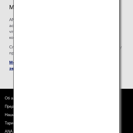
Медицинские принадлежности на борту
ANA старается снабдить свои рейсы широким
ассортиментом лекарств и медицинского оборудования,
чтобы обеспечить надлежащее лечение пассажиров,
которые почувствовали себя плохо, на борту.
Список некоторого медицинского оборудования на борту
представлен на веб-сайте авиакомпании ANA.
Медицинские принадлежности для оказания
экстренной помощи на борту
Об авиакомпании ANA
Предложения и объявления
Наши направления
Тариф ANA Experience
ANA Mileage Club