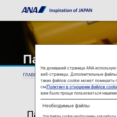
Пассажиры с 
На домашней странице ANA используют
веб-страницы. Дополнительные файлы c
ГЛАВНАЯ СТРАНИЦА
Информация о пут
таких файлов cookie может помешать 
см.
Политику в отношении файлов cook
вам было проще пользоваться нашими 
Необходимые файлы
Пассажиры с аллер
Эти файлы cookie необходимы для работы 