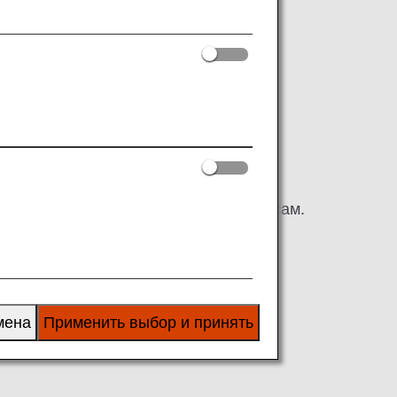
родных рейсах, а также о шприцах-
понии или международные рейсы,
 рейсов. Данные, не отмеченные
о Японии, так и к международным рейсам.
мена
Применить выбор и принять