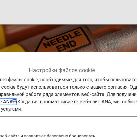
аллергией
Настройки файлов cookie
ся файлы cookie, необходимые для того, чтобы пользоват
ookie будут использоваться только с вашего согласия. Одн
ешествии
СПЕЦИАЛЬНАЯ ПОМОЩЬ
Пассажиры с 
правильной работе ряда элементов веб-сайта. Для получен
ie ANA
.Когда вы просматриваете веб-сайт ANA, мы соб
услугами.
гией
веб-сайта и позволяют безопасно бронировать