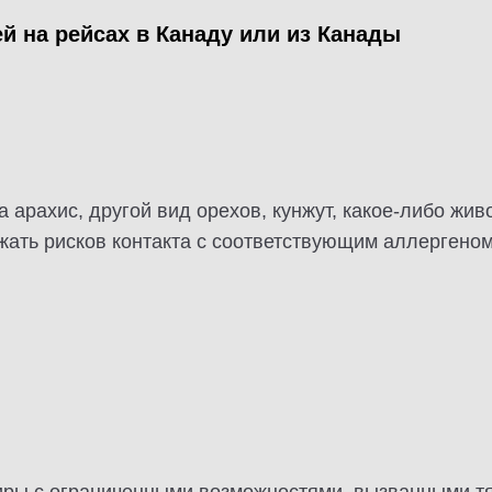
й на рейсах в Канаду или из Канады
 арахис, другой вид орехов, кунжут, какое-либо живо
жать рисков контакта с соответствующим аллергеном
жиры с ограниченными возможностями, вызванными т