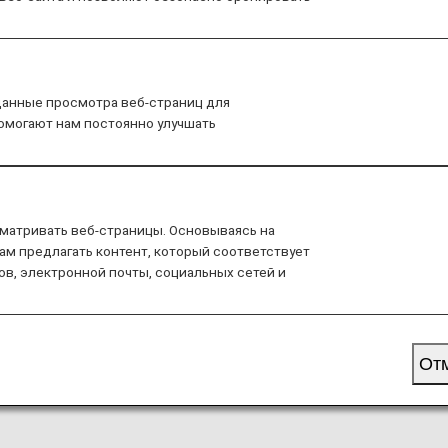
ция о бортовом питании без аллергенов на междуна
данные просмотра веб-страниц для
помогают нам постоянно улучшать
Значки, обозначающие внутренние рейсы по Я
указывают на различия в обслуживании данных
матривать веб-страницы. Основываясь на
значком, относятся как к внутренним рейсам п
ам предлагать контент, который соответствует
ов, электронной почты, социальных сетей и
От