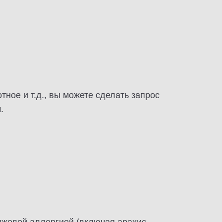
тное и т.д., вы можете сделать запрос
.
яжелой аллергией (включая арахис,