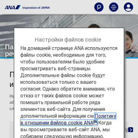
Настройки файлов cookie
Пассажиры с нарушениями слуха и
На домашней странице ANA используются
речи
файлы cookie, необходимые для того,
чтобы пользователям было удобнее
просматривать веб-страницы.
Пассажиры с нарушениями слуха
Дополнительные файлы cookie будут
использоваться только с вашего
и речи
согласия. Однако обратите внимание, что
отказ от таких файлов cookie может
На этой странице представлена информация об
помешать правильной работе ряда
оборудовании и услугах для пассажиров с нарушениями
слуха и речи.
элементов веб-сайта. Для получения
дополнительной информации см.
Политику
в отношении файлов cookie ANA
.Когда
вы просматриваете веб-сайт ANA, мы
Бронирования
Посадка
На борту
Прибы
собираем следующую информацию,