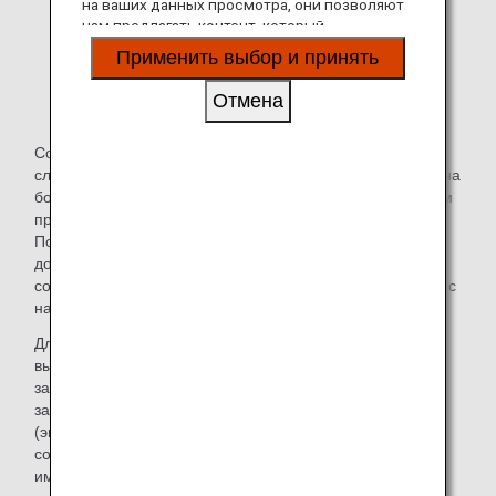
на ваших данных просмотра, они позволяют
нам предлагать контент, который
соответствует вашим личным интересам, в
Применить выбор и принять
виде веб-сайтов, электронной почты,
социальных сетей и рекламы.
Отмена
Собаки-компаньоны для пассажиров с нарушениями
слуха в случае необходимости могут сопровождать вас на
борту бесплатно. Сообщите об этом нашим сотрудникам
при бронировании или регистрации.
После регистрации мы можем визуально проверить
документы, шлейку, бирки и т. д., подтверждающие, что
собака является собакой-компаньоном для пассажиров с
нарушениями слуха.
Для международных рейсов требования к въезду и
выезду для собак-компаньонов могут отличаться в
зависимости от страны или региона. Клиенты должны
заранее подготовить все необходимые документы
(экспортный карантинный сертификат, справка о
состоянии здоровья, импортный сертификат и т. д.) для
импорта/экспорта животных, получив информацию на