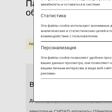
Пассажиры с синдр
авиабилеты и оставаться в системе.
оборудование)
Статистика
Эти файлы cookie используют анонимные 
аналитических и статистических целей и 
взаимодействие с пользователем.
Персонализация
Эти файлы cookie позволяют удобнее прос
ваших данных просмотра, они позволяют н
вашим личным интересам, в виде веб-сайт
рекламы.
Важное уведомление
Данная услуга больше не предостав
Некоторые СИПАП-аппараты (Sleepmate 