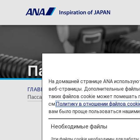
Пассажиры с 
На домашней странице ANA используют
веб-страницы. Дополнительные файлы c
ГЛАВНАЯ СТРАНИЦА
Информация о пут
таких файлов cookie может помешать 
Пассажиры с синдромом апноэ
см.
Политику в отношении файлов cook
вам было проще пользоваться нашими 
Необходимые файлы
Эти файлы cookie необходимы для работы 