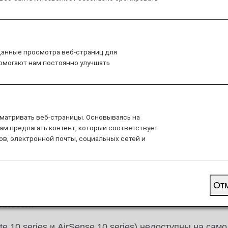
омом апноэ (использующи
данные просмотра веб-страниц для
помогают нам постоянно улучшать
Значки, обозначающие внутренние рейсы по Я
указывают на различия в обслуживании данных
значком, относятся как к внутренним рейсам п
матривать веб-страницы. Основываясь на
ам предлагать контент, который соответствует
ов, электронной почты, социальных сетей и
От
ляется.
10 series и AirSense 10 series) недоступны на сам