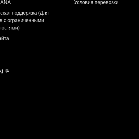
 ANA
Условия перевозки
ская поддержка (Для
в с ограниченными
ностями)
айта
к)