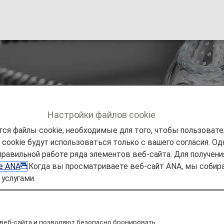
синдромом апноэ
Настройки файлов cookie
ся файлы cookie, необходимые для того, чтобы пользоват
ookie будут использоваться только с вашего согласия. Одн
ешествии
СПЕЦИАЛЬНАЯ ПОМОЩЬ
Пассажиры с 
правильной работе ряда элементов веб-сайта. Для получен
ie ANA
.Когда вы просматриваете веб-сайт ANA, мы соб
услугами.
веб-сайта и позволяют безопасно бронировать