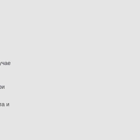
учае
ри
ла и