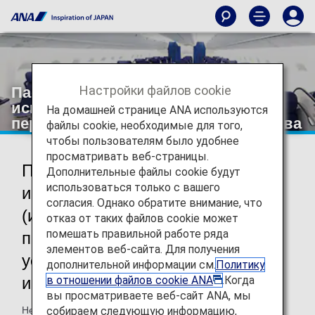
Настройки файлов cookie
Пассажиры, которые обычно
используют шприцы-ручки и
На домашней странице ANA используются
переносные медицинские устройства
файлы cookie, необходимые для того,
чтобы пользователям было удобнее
просматривать веб-страницы.
Пассажиры, которые обычно
Дополнительные файлы cookie будут
использоваться только с вашего
используют шприцы-ручки
согласия. Однако обратите внимание, что
(инъекционные иглы) и
отказ от таких файлов cookie может
помешать правильной работе ряда
переносные медицинские
элементов веб-сайта. Для получения
устройства, такие как
дополнительной информации см.
Политику
в отношении файлов cookie ANA
.Когда
инсулиновые помпы, на борту
вы просматриваете веб-сайт ANA, мы
собираем следующую информацию,
Несмотря на то, что предоставление формы для