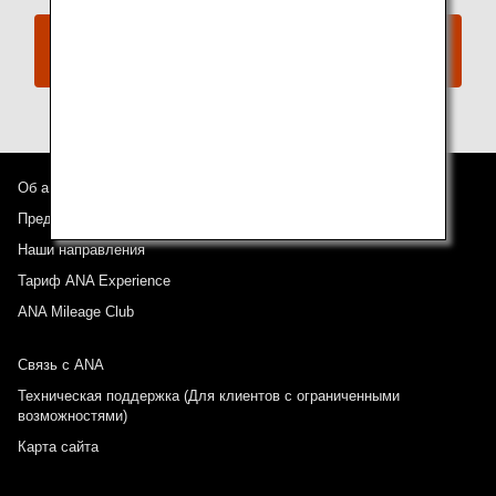
Служба ANA по работе с пассажирами с
ограниченными возможностями
Об авиакомпании ANA
Предложения и объявления
Наши направления
Тариф ANA Experience
ANA Mileage Club
Связь с ANA
Техническая поддержка (Для клиентов с ограниченными
возможностями)
Карта сайта