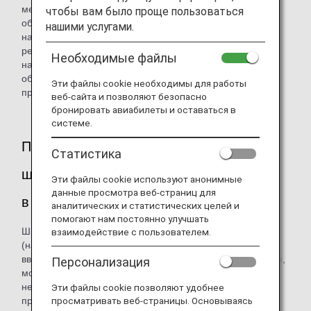
медицинской информации (MEDIF) не является
чтобы вам было проще пользоваться
обязательным и не существует каких-либо ограничений
нашими услугами.
на перевозку медикаментов на борту самолета,
рекомендуется взять с собой необходимые документы,
Необходимые файлы
например врачебное назначение или справку, чтобы
обеспечить беспрепятственное прохождение всех
Эти файлы cookie необходимы для работы
процедур во время посадки.
веб-сайта и позволяют безопасно
бронировать авиабилеты и оставаться в
системе.
Провоз шприцов с инсулином или
Статистика
шприцов-ручек с адреналином (EpiPen)
Эти файлы cookie используют анонимные
данные просмотра веб-страниц для
в ручной клади
аналитических и статистических целей и
помогают нам постоянно улучшать
Шприцы с инсулином, шприцы-ручки с адреналином
взаимодействие с пользователем.
(например, Epipen) и иглы для самостоятельного
введения инъекций медикаментов, прописанных врачом,
Персонализация
могут перевозиться и использоваться на борту. Нет
необходимости заранее уведомлять нас или
Эти файлы cookie позволяют удобнее
предоставлять форму для медицинской информации
просматривать веб-страницы. Основываясь