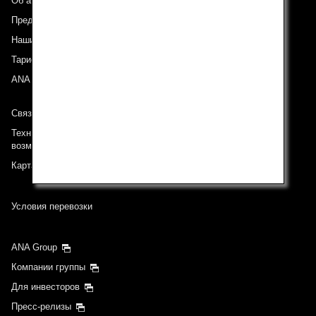
Об авиакомпании ANA
Предложения и объявления
Наши направления
Тариф ANA Experience
ANA Mileage Club
Связь с ANA
Техническая поддержка (Для клиентов с ограниченными
возможностями)
Карта сайта
Условия перевозки
ANA Group
Компании группы
Для инвесторов
Пресс-релизы