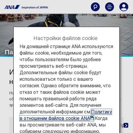
Настройки файлов cookie
На домашней странице ANA используются
Пассажиры с нарушениями зрения
файлы cookie, необходимые для того,
чтобы пользователям было удобнее
просматривать веб-страницы.
Информация для пассажиров с
Дополнительные файлы cookie будут
использоваться только с вашего
нарушениями зрения
согласия. Однако обратите внимание, что
отказ от таких файлов cookie может
На этой странице представлена информация об
помешать правильной работе ряда
оборудовании и услугах для пассажиров с нарушениями
элементов веб-сайта. Для получения
зрения.
дополнительной информации см.
Политику
в отношении файлов cookie ANA
.Когда
вы просматриваете веб-сайт ANA, мы
Бронирования
Посадка
На борту
Прибы
собираем следующую информацию,