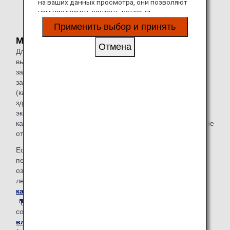
на ваших данных просмотра, они позволяют
нам предлагать контент, который
соответствует вашим личным интересам, в
Применить выбор и принять
виде веб-сайтов, электронной почты,
Международные рейсы
социальных сетей и рекламы.
Отмена
Для международных рейсов требования к въезду и
выезду для собак-компаньонов могут отличаться в
зависимости от страны или региона. Клиенты должны
заранее подготовить все необходимые документы
(карантинный сертификат на ввоз, справку о состоянии
здоровья, сертификат на вывоз и т. д.) для импорта/
экспорта животных, получив информацию на
карантинной станции, в посольстве и т. д. в стране/районе
отправления и назначения.
Если вы въезжаете/выезжаете из Японии или
пересаживаетесь с рейса в Японию или из нее,
ознакомьтесь с веб-сайтами Министерства сельского,
лесного и рыбного хозяйства,
Ветеринарной
карантинной службы (только на английском языке)
и Министерства здравоохранения, труда и
социального обеспечения.
См. информацию для
владельцев собак-компаньонов из других стран