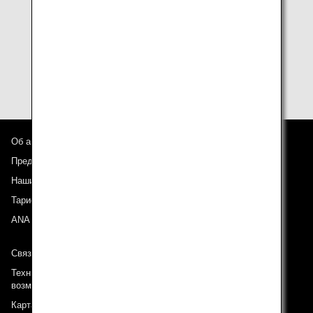
August 2026
No.686
PDF-данные для бортового журнала на японском
/ английском / китайском языке
Об авиакомпании ANA
Предложения и объявления
Наши направления
Тариф ANA Experience
ANA Mileage Club
Связь с ANA
Техническая поддержка (Для клиентов с ограниченными
возможностями)
Карта сайта