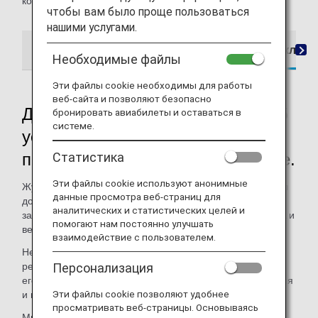
которым предоставляется услуга, см. ниже.
чтобы вам было проще пользоваться
нашими услугами.
Дополнительную информацию об услуге и клиента
Необходимые файлы
Эти файлы cookie необходимы для работы
веб-сайта и позволяют безопасно
Дополнительную информацию об
бронировать авиабилеты и оставаться в
системе.
услуге и клиентах, которым
Статистика
предоставляется услуга, см. ниже.
Эти файлы cookie используют анонимные
Журнал TSUBASA -GLOBAL WINGS-, который ранее был
данные просмотра веб-страниц для
доступен только в печатном виде на борту и в наших
аналитических и статистических целей и
залах ожидания, будет доступен через приложение ANA и
помогают нам постоянно улучшать
веб-сайт ANA.
взаимодействие с пользователем.
Независимо от того, путешествуете ли вы на наших
рейсах, вы сможете загружать журнал и просматривать
Персонализация
его на собственном цифровом устройстве в любое время
Эти файлы cookie позволяют удобнее
и в любом месте.
просматривать веб-страницы. Основываясь
Мы также создали
Веб-сайт (Доступно только на