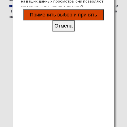
на ваших данных просмотра, они позволяют
японском языке.)
для бортового журнала ANA Group
нам предлагать контент, который
"TSUBASA -GLOBAL WINGS-", чтобы его мог читать более
соответствует вашим личным интересам, в
Применить выбор и принять
широкий круг пассажиров.
виде веб-сайтов, электронной почты,
социальных сетей и рекламы.
Отмена
* Пассажирам рейсов ANA, желающим получить
бумажную копию журнала, будет предоставлен
буклет (в формате B5).