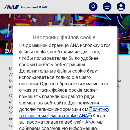
Настройки файлов cookie
На домашней странице ANA используются
Электронная библиотека
файлы cookie, необходимые для того,
чтобы пользователям было удобнее
просматривать веб-страницы.
Мы перешли на цифровой формат бортового журнала
Дополнительные файлы cookie будут
ANA Group "TSUBASA -GLOBAL WINGS-" и других
использоваться только с вашего
бортовых печатных изданий. Он будет доступен на вашем
согласия. Однако обратите внимание, что
цифровом устройстве через мобильное приложение ANA.
отказ от таких файлов cookie может
С 1 июля 2021 года газеты будут доступны в дополнение
помешать правильной работе ряда
к "TSUBASA -GLOBAL WINGS-" и другим журналам
элементов веб-сайта. Для получения
(бизнес, рестораны, спорт и т.д.).
дополнительной информации см.
Политику
Журнал "TSUBASA -GLOBAL WINGS-" также доступен в
в отношении файлов cookie ANA
.Когда
веб-браузере.
вы просматриваете веб-сайт ANA, мы
Дополнительную информацию об услуге и клиентах,
собираем следующую информацию,