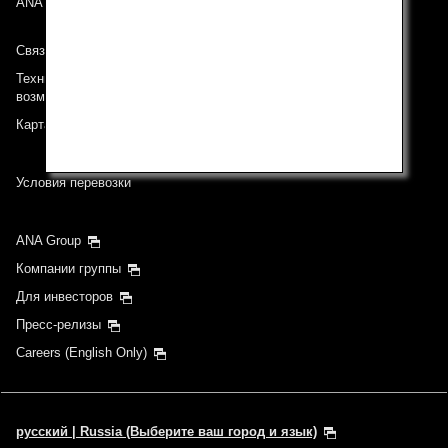
ANA Mileage Club
Связь с ANA
Техническая поддержка (Для клиентов с ограниченными
возможностями)
Карта сайта
Условия перевозки
ANA Group
Компании группы
Для инвесторов
Пресс-релизы
Careers (English Only)
русский | Russia (Выберите ваш город и язык)