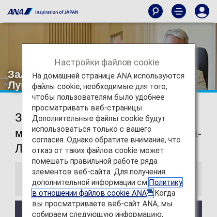
Настройки файлов cookie
Зал ожидания в аэропорту Куала-
На домашней странице ANA используются
Лумпура
файлы cookie, необходимые для того,
чтобы пользователям было удобнее
просматривать веб-страницы.
Зал ожидания Терминала 1
Дополнительные файлы cookie будут
использоваться только с вашего
международного аэропорта Куала-
согласия. Однако обратите внимание, что
Лумпур
отказ от таких файлов cookie может
помешать правильной работе ряда
элементов веб-сайта. Для получения
Информация
дополнительной информации см.
Политику
в отношении файлов cookie ANA
.Когда
вы просматриваете веб-сайт ANA, мы
Услуги и часы работы стороннего зала ожидания
собираем следующую информацию,