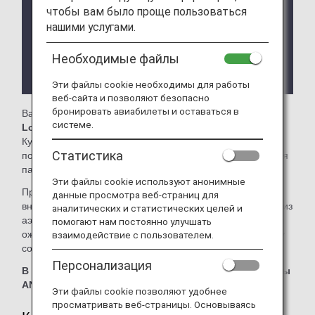
могут быть изменены без предварительного
чтобы вам было проще пользоваться
уведомления.
нашими услугами.
В зависимости от страны или штата, в котором
Необходимые файлы
находится зал ожидания, могут действовать
ограничения на условия доступа.
Эти файлы cookie необходимы для работы
веб-сайта и позволяют безопасно
бронировать авиабилеты и оставаться в
Вам доступен зал ожидания
Malaysia Airlines Golden
системе.
Lounge
в Терминале 1 международного аэропорта
Куала-Лумпур. На этой странице вы найдете более
Статистика
подробную информацию о доступе в залы ожидания для
пассажиров международных рейсов ANA.
Эти файлы cookie используют анонимные
При пересадке с международного рейса ANA на
данные просмотра веб-страниц для
внутренний рейс, выполняемый другой авиакомпанией из
аналитических и статистических целей и
аэропорта за пределами Японии, условия доступа в зал
помогают нам постоянно улучшать
ожидания могут отличаться. Уточните условия доступа у
взаимодействие с пользователем.
соответствующей авиакомпании.
Персонализация
В этом зале ожидания нельзя использовать ваучеры
ANA Suite Lounge.
Эти файлы cookie позволяют удобнее
просматривать веб-страницы. Основываясь