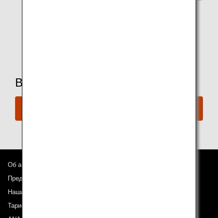
возраста официально разрешенного потребления
спиртных напитков.
*Доступные дополнительные удобства зависят от
зала ожидания.
Вы готовы забронировать рейс?
Забронируйте сейчас
Об авиакомпании ANA
Предложения и объявления
Наши направления
Тариф ANA Experience