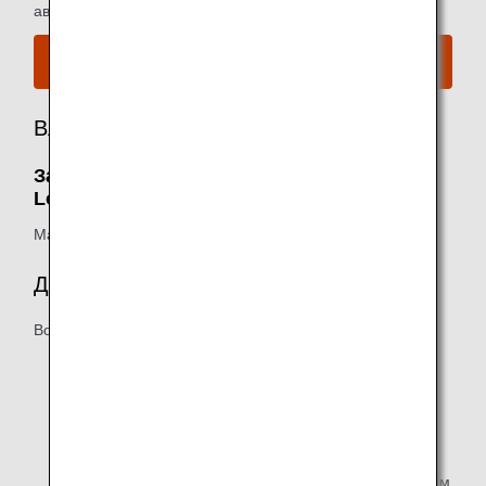
авиакомпании ANA.
Ознакомьтесь с картой аэропорта.
Владелец
Зал ожидания Malaysia Airlines Golden
Lounge:
Malaysia Airlines
Дополнительные удобства
Возможны следующие дополнительные удобства:
Рабочие зоны
Душевые
Печатная продукция
Алкогольные напитки подаются клиентам, достигшим