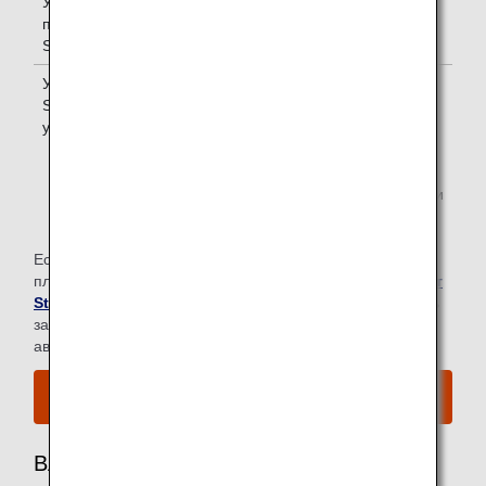
Участники
Один *1
программы
Super Flyers
Участники
Один *1
Star Alliance
уровня Gold
*1.
Вы можете воспользоваться залом ожидания, если
вы летите на том же рейсе, что и основной
участник.
Если вы являетесь участником программы доступа в
платные залы ожидания Star Alliance, посетите
веб-сайт
Star Alliance
, чтобы узнать, можете ли вы посещать
залы ожидания аэропорта при путешествии рейсами
авиакомпании ANA.
Ознакомьтесь с картой аэропорта.
Владелец