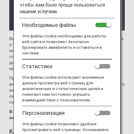
уведомления.
чтобы вам было проще пользоваться
В зависимости от страны или штата, в котором
нашими услугами.
находится зал ожидания, могут действовать
ограничения на условия доступа.
Необходимые файлы
Эти файлы cookie необходимы для работы
Вам доступны залы ожидания
Shenzhen Airlines Lounge
веб-сайта и позволяют безопасно
и
Taoxian International Airport Lounge
в
бронировать авиабилеты и оставаться в
международном аэропорту Таосянь (Шэньян). На этой
системе.
странице вы найдете более подробную информацию о
доступе в залы ожидания для пассажиров
Статистика
международных рейсов ANA.
Эти файлы cookie используют анонимные
При пересадке с международного рейса ANA на
данные просмотра веб-страниц для
внутренний рейс, выполняемый другой авиакомпанией из
аналитических и статистических целей и
аэропорта за пределами Японии, условия доступа в зал
помогают нам постоянно улучшать
ожидания могут отличаться. Уточните условия доступа у
взаимодействие с пользователем.
соответствующей авиакомпании.
В этих залах ожидания нельзя использовать
Персонализация
ваучеры ANA Suite Lounge.
Эти файлы cookie позволяют удобнее
просматривать веб-страницы. Основываясь
Клиенты, удовлетворяющие критериям