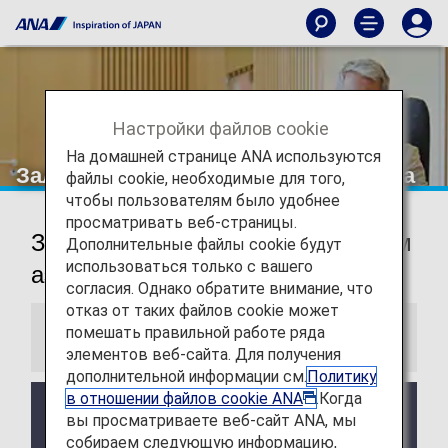
Настройки файлов cookie
На домашней странице ANA используются
Зал ожидания в аэропорту Шэньяна
файлы cookie, необходимые для того,
чтобы пользователям было удобнее
просматривать веб-страницы.
Залы ожидания в международном
Дополнительные файлы cookie будут
использоваться только с вашего
аэропорту Таосянь (Шэньян)
согласия. Однако обратите внимание, что
отказ от таких файлов cookie может
помешать правильной работе ряда
Информация
элементов веб-сайта. Для получения
дополнительной информации см.
Политику
в отношении файлов cookie ANA
.Когда
Услуги и часы работы стороннего зала ожидания
вы просматриваете веб-сайт ANA, мы
могут быть изменены без предварительного
собираем следующую информацию,