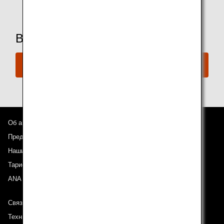
Вы готовы забронировать рейс?
Забронируйте сейчас
Об авиакомпании ANA
Предложения и объявления
Наши направления
Тариф ANA Experience
ANA Mileage Club
Связь с ANA
Техническая поддержка (Для клиентов с ограниченными