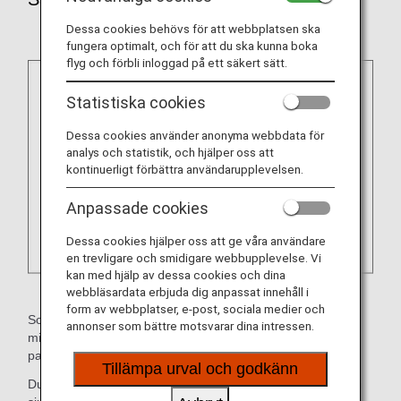
Dessa cookies behövs för att webbplatsen ska
fungera optimalt, och för att du ska kunna boka
flyg och förbli inloggad på ett säkert sätt.
Statistiska cookies
Dessa cookies använder anonyma webbdata för
analys och statistik, och hjälper oss att
kontinuerligt förbättra användarupplevelsen.
Anpassade cookies
Dessa cookies hjälper oss att ge våra användare
en trevligare och smidigare webbupplevelse. Vi
kan med hjälp av dessa cookies och dina
webbläsardata erbjuda dig anpassat innehåll i
form av webbplatser, e-post, sociala medier och
Som en allmän regel är passagerare med allvarliga eller
annonser som bättre motsvarar dina intressen.
misstänkta infektioner som kan spridas till andra
passagerare inte tillåtna att gå ombord.
Tillämpa urval och godkänn
Du får inte gå ombord om du är smittad av någon smittsam