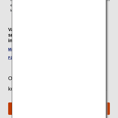
epidemiskt
keratokonjunktivit osv.
Vanliga frågor från kunder om risken för att
smittas av smittsamma sjukdomar och
influensa
Mitt barn har en smittsam sjukdom. Får vi flyga?
Får patienter med influensa eller covid-19 flyga?
Om du har frågor eller funderingar kan du
kontakta ANA:s disk för funktionsnedsatta.
ANA:s disk för funktionsnedsatta