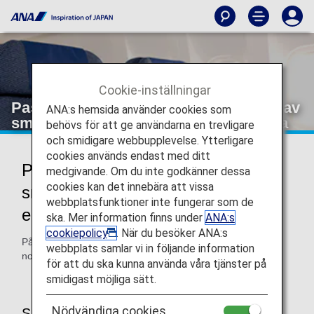
Cookie-inställningar
Passagerare som riskerar att smittas av
ANA:s hemsida använder cookies som
smittsamma sjukdomar eller influensa
behövs för att ge användarna en trevligare
och smidigare webbupplevelse. Ytterligare
cookies används endast med ditt
Passagerare som riskerar att
medgivande. Om du inte godkänner dessa
cookies kan det innebära att vissa
smittas av smittsamma sjukdomar
webbplatsfunktioner inte fungerar som de
eller influensa
ska. Mer information finns under
ANA:s
cookiepolicy
. När du besöker ANA:s
På denna sida finns information om de saker som ska
webbplats samlar vi in följande information
noteras vid ombordstigning.
för att du ska kunna använda våra tjänster på
smidigast möjliga sätt.
Nödvändiga cookies
Saker att tänka på