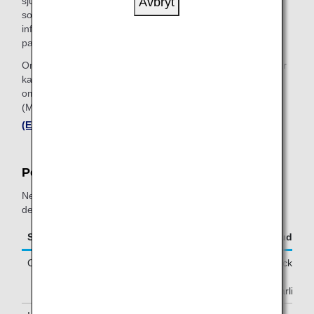
sjukdom som är angiven i School Health and Safety Law
Avbryt
som innebär att du inte får gå till skolan, som covid-19,
influensa och rubella, och perioden för karantän inte har
passerat.
Om din läkare emellertid fastställer att du inte längre smittar
kan du flyga så kontakta din läkare. I detta fall kan du bli
ombedd att utfärda ett formulär för medicinsk information
(MEDIF). Se ”
Information om slutförande av läkarintyg
(Endast på engelska)
” nedan.
Period för deltagandeförbud vid sjukdom
Nedan finns en partiell lista med varaktigheter för
deltagandeförbud vid sjukdom för olika sjukdomar.
Sjukdom
Period när deltagande är förbjuden
Covid-19
Fem dagar efter att du har upptäckt
symptomen och en dag efter att
symptomen har blivit mindre allvarliga