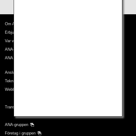
Om ANA
Erbjudanden och meddelanden
Var våra flyg går till
ANA-upplevelsen
ANA Mileage Club
Anslut till ANA
Teknisk hjälp (Tillgänglighet)
Webbplatskarta
Transportvillkor
ANA-gruppen
Företag i gruppen