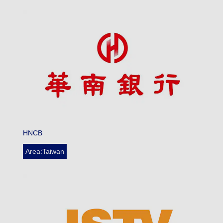
HNCB
Area:Taiwan