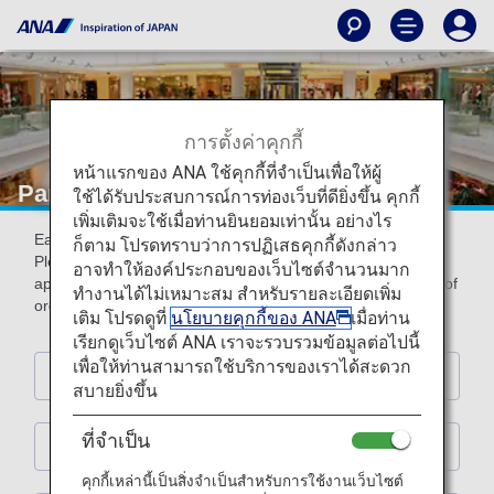
การตั้งค่าคุกกี้
หน้าแรกของ ANA ใช้คุกกี้ที่จำเป็นเพื่อให้ผู้
Partner Shops
ใช้ได้รับประสบการณ์การท่องเว็บที่ดียิ่งขึ้น คุกกี้
เพิ่มเติมจะใช้เมื่อท่านยินยอมเท่านั้น อย่างไร
Earn miles by using the following partner shops.
ก็ตาม โปรดทราบว่าการปฏิเสธคุกกี้ดังกล่าว
Please present ANA Mileage Club card or digital card (AMC
อาจทำให้องค์ประกอบของเว็บไซต์จำนวนมาก
app) with ANA Mileage Club card number (10-digit) at time of
ทำงานได้ไม่เหมาะสม สำหรับรายละเอียดเพิ่ม
order and payment.
เติม โปรดดูที่
นโยบายคุกกี้ของ ANA
เมื่อท่าน
เรียกดูเว็บไซต์ ANA เราจะรวบรวมข้อมูลต่อไปนี้
เพื่อให้ท่านสามารถใช้บริการของเราได้สะดวก
Hotels
สบายยิ่งขึ้น
ที่จำเป็น
Rental Car
คุกกี้เหล่านี้เป็นสิ่งจำเป็นสำหรับการใช้งานเว็บไซต์