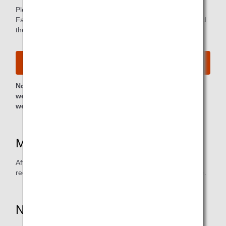
Please make an application for one of the eligible OCS
Family Link Service offerings as an individual customer, and
then use a credit card to pay the fee.
OCS Family Link Service
Note: Clicking on the link will lead to a non-ANA
website, at which point the privacy policy of that
website will apply to personal information protection.
Mileage Accrual Date
After service usage, approximately 4 to 5 months will be
required for the miles to be credited to the mileage balance.
Notes