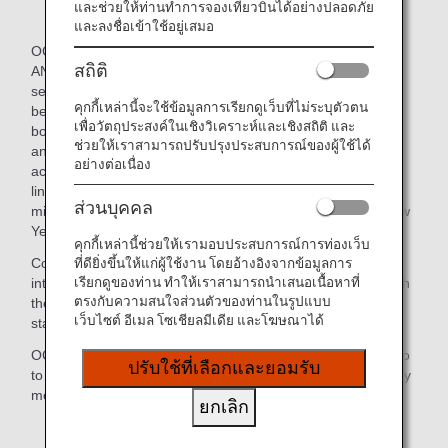
และช่วยให้ท่านทำการจองเที่ยวบินได้อย่างปลอดภัย
และลงชื่อเข้าใช้อยู่เสมอ
OCS, an international logistics company that is part of the
สถิติ
ANA Group, provides international express services and
services that help Japanese people living overseas. It has
คุกกี้เหล่านี้จะใช้ข้อมูลการเรียกดูเว็บที่ไม่ระบุตัวตน
been delivering Japanese newspapers, magazines and
เพื่อวัตถุประสงค์ในเชิงวิเคราะห์และเชิงสถิติ และ
books to locations outside Japan for more than 60 years,
ช่วยให้เราสามารถปรับปรุงประสบการณ์ของผู้ใช้ได้
and now also offers a product lineup designed to
อย่างต่อเนื่อง
accommodate expatriates' various different needs. This
lineup includes food items, household products and
ส่วนบุคคล
miscellaneous goods, and osechi (traditional Japanese New
Year's cuisine).
คุกกี้เหล่านี้ช่วยให้เรามอบประสบการณ์การท่องเว็บ
ที่ดียิ่งขึ้นให้แก่ผู้ใช้งาน โดยอ้างอิงจากข้อมูลการ
Committed to reliable cargo delivery, OCS leverages its
เรียกดูของท่าน ทำให้เราสามารถนำเสนอเนื้อหาที่
international networks and handles each piece of cargo with
ตรงกับความสนใจส่วนตัวของท่านในรูปแบบ
the greatest care in accordance with Japanese quality
เว็บไซต์ อีเมล โซเชียลมีเดีย และโฆษณาได้
standards.
OCS's services are available not only to expatriates but also
ปรับใช้ที่เลือกและยอมรับ
to those who would like to send Japanese products to family
members or friends living outside Japan.
ยกเลิก