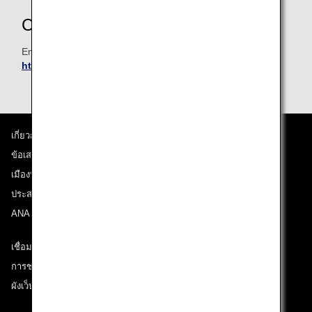
Contact Information
Email:
subs@ocs.co.jp
https://ocsfamilylinkservice.ocs.co.jp/
เกี่ยวกับ ANA
ข้อเสนอและประกาศ
เมืองที่เราเดินทางไป
ประสบการณ์ ANA
ANA Mileage Club
เชื่อมต่อกับ ANA
การช่วยเหลือด้านเทคนิค (ความสามารถในการเข้าถึง)
ผังเว็บไซต์