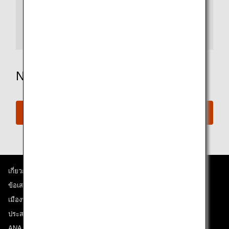
Website. Then click on "ANA Premium Members" on the
AMC Members' Information page.
Please go to the AMC Member's Information Page
on the ANA Website (PC only).
Need More Assistance?
Connect with ANA
เกี่ยวกับ ANA
ข้อเสนอและประกาศ
เมืองที่เราเดินทางไป
ประสบการณ์ ANA
ANA Mileage Club