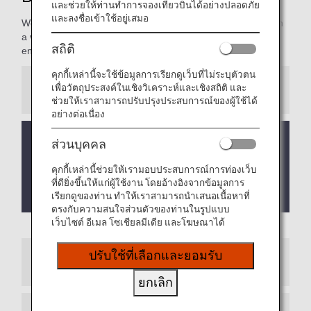
และช่วยให้ท่านทำการจองเที่ยวบินได้อย่างปลอดภัย
และลงชื่อเข้าใช้อยู่เสมอ
We’re pleased to present our Bronze Service Members with
a variety of services to make your flights even more
สถิติ
enjoyable.
คุกกี้เหล่านี้จะใช้ข้อมูลการเรียกดูเว็บที่ไม่ระบุตัวตน
เพื่อวัตถุประสงค์ในเชิงวิเคราะห์และเชิงสถิติ และ
Information
ช่วยให้เราสามารถปรับปรุงประสบการณ์ของผู้ใช้ได้
อย่างต่อเนื่อง
The Upgrade Points service for Premium Members
ส่วนบุคคล
and Super Flyers primary members will end as of
FY2026. For details, please see the information
คุกกี้เหล่านี้ช่วยให้เรามอบประสบการณ์การท่องเว็บ
regarding the
Termination of the Upgrade Points
ที่ดียิ่งขึ้นให้แก่ผู้ใช้งาน โดยอ้างอิงจากข้อมูลการ
service.
เรียกดูของท่าน ทำให้เราสามารถนำเสนอเนื้อหาที่
ตรงกับความสนใจส่วนตัวของท่านในรูปแบบ
เว็บไซต์ อีเมล โซเชียลมีเดีย และโฆษณาได้
ปรับใช้ที่เลือกและยอมรับ
Experience ANA Hospitality
ยกเลิก