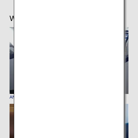
Ways to Use Your Upgrade Points
ANA Upgrade Seat Awards