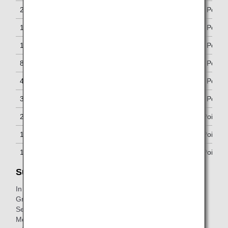
200,000–249,999
80 Upgrade Points
150,000–199,999
60 Upgrade Points
120,000–149,999
50 Upgrade Points
80,000–119,999
40 Upgrade Points
40,000–79,999
20 Upgrade Points
30,000–39,999
10 Upgrade Points
20,000–29,999
8 Upgrade Points
10,000–19,999
6 Upgrade Points
1–9,999
4 Upgrade Points
Super Flyers Card Members
In addition to the Upgrade Points earned by using ANA
Group-operated flights, Diamond, Platinum, and Bronze
Service members who are also Super Flyers Primary
Members (excludes Family Members) will receive an