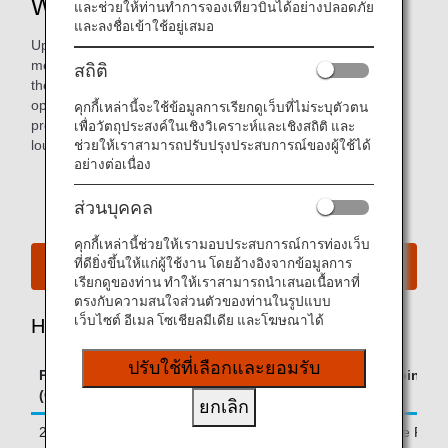
What Are Upgrade Points?
และช่วยให้ท่านทำการจองเที่ยวบินได้อย่างปลอดภัย
และลงชื่อเข้าใช้อยู่เสมอ
Upgrade Points are special points awarded to premium
members and Super Flyers primary members (*) based on
สถิติ
the number of premium points earned on ANA Group
operated flights between January and December of the
คุกกี้เหล่านี้จะใช้ข้อมูลการเรียกดูเว็บที่ไม่ระบุตัวตน
previous year. They can be used for seat upgrades or
เพื่อวัตถุประสงค์ในเชิงวิเคราะห์และเชิงสถิติ และ
ช่วยให้เราสามารถปรับปรุงประสบการณ์ของผู้ใช้ได้
lounge access, making your journey even more enjoyable.
อย่างต่อเนื่อง
* The customers who enrolled by the end of January
each year are available.
ส่วนบุคคล
คุกกี้เหล่านี้ช่วยให้เรามอบประสบการณ์การท่องเว็บ
ที่ดียิ่งขึ้นให้แก่ผู้ใช้งาน โดยอ้างอิงจากข้อมูลการ
View Your Upgrade Point Balance
เรียกดูของท่าน ทำให้เราสามารถนำเสนอเนื้อหาที่
ตรงกับความสนใจส่วนตัวของท่านในรูปแบบ
เว็บไซต์ อีเมล โซเชียลมีเดีย และโฆษณาได้
How Upgrade Points Are Calculated
ปรับใช้ที่เลือกและยอมรับ
Premium Points Earned in Previous Year
Upgrade Points E
(On ANA Group Operated Flights)
ยกเลิก
250,000–
100 Upgrade Point