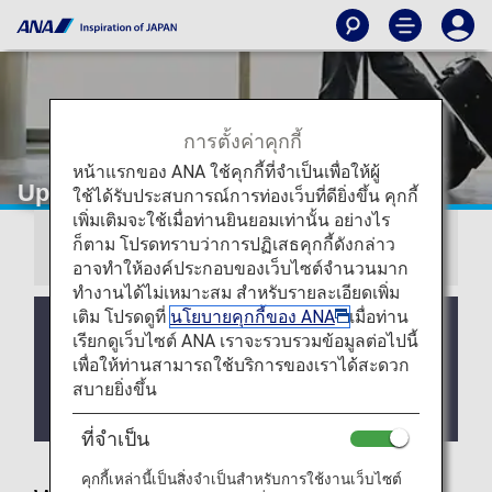
การตั้งค่าคุกกี้
หน้าแรกของ ANA ใช้คุกกี้ที่จำเป็นเพื่อให้ผู้
Upgrade Points
ใช้ได้รับประสบการณ์การท่องเว็บที่ดียิ่งขึ้น คุกกี้
เพิ่มเติมจะใช้เมื่อท่านยินยอมเท่านั้น อย่างไร
ก็ตาม โปรดทราบว่าการปฏิเสธคุกกี้ดังกล่าว
Information
อาจทำให้องค์ประกอบของเว็บไซต์จำนวนมาก
ทำงานได้ไม่เหมาะสม สำหรับรายละเอียดเพิ่ม
เติม โปรดดูที่
นโยบายคุกกี้ของ ANA
เมื่อท่าน
The Upgrade Points service for Premium Members
เรียกดูเว็บไซต์ ANA เราจะรวบรวมข้อมูลต่อไปนี้
and Super Flyers primary members will end as of
เพื่อให้ท่านสามารถใช้บริการของเราได้สะดวก
FY2026. For details, please see the information
สบายยิ่งขึ้น
regarding the
Termination of the Upgrade Points
service
.
ที่จำเป็น
คุกกี้เหล่านี้เป็นสิ่งจำเป็นสำหรับการใช้งานเว็บไซต์