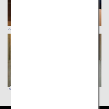
Lounge Access
Convert ANA Upgrade Points to ANA SKY COINS