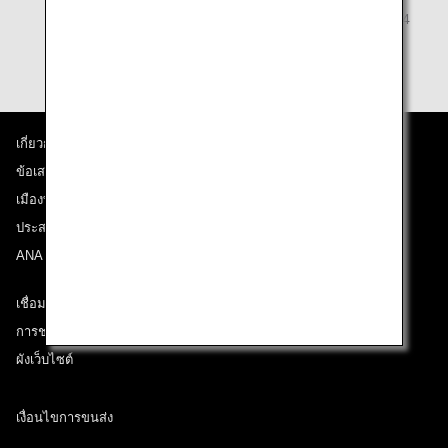
สามารถสำรองที่นั่งผ่านหน้าจอเช็คอินออนไลน์ได้ตั้งแต่ 24
ชั่วโมงก่อนเวลาออกเดินทางของเที่ยวบิน
เกี่ยวกับ ANA
ข้อเสนอและประกาศ
เมืองที่เราเดินทางไป
ประสบการณ์ ANA
ANA Mileage Club
เชื่อมต่อกับ ANA
การช่วยเหลือด้านเทคนิค (ความสามารถในการเข้าถึง)
ผังเว็บไซต์
เงื่อนไขการขนส่ง