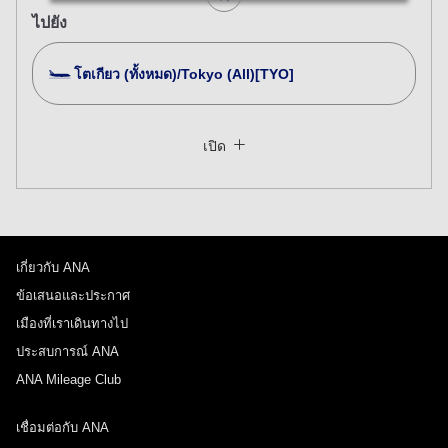
ไปยัง
โตเกียว (ทั้งหมด)/Tokyo (All)[TYO]
ค้นหาหลายเมือง
ปิด
ชั้นประหยัด
เปิด
ค้นหาเที่ยวบินไปกลับในชั้นโดยสารประเภทต่างๆ
ไม่ได้ระบุประเภทค่าโดยสาร
เงื่อนไขการใช้งาน
เกี่ยวกับ ANA
วันและช่วงเวลาออกเดินทาง สำหรับการเดินทาง
ขาออก
ข้อเสนอและประกาศ
เมืองที่เราเดินทางไป
เลือกวันที่
ประสบการณ์ ANA
ANA Mileage Club
ไม่มีเวลาที่กำหนด
เชื่อมต่อกับ ANA