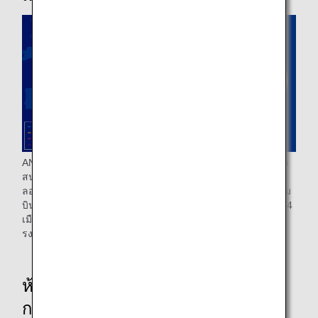
ANA ดำเนินการเที่ยวบินไปยัง 9 เมืองใน 8 ประเทศ โดยบินจาก
สนามบินโตเกียวฮาเนดะไปยังแฟรงก์เฟิร์ต มิวนิค เวียนนา
ลอนดอน ปารีส สตอกโฮล์ม มิลาน และอิสตันบูล และจากสนาม
บินนาริตะไปยังบรัสเซลส์ Lufthansa ดำเนินการเที่ยวบินไปยัง 4
เมืองใน 3 ประเทศ โดยบินจากโตเกียวและโอซาก้าไปยังแฟ
รงก์เฟิร์ต มิวนิก ซูริก และเวียนนา
ห้องโดยสารและห้องรับรองของสาย
การบิน ANA และ Lufthansa