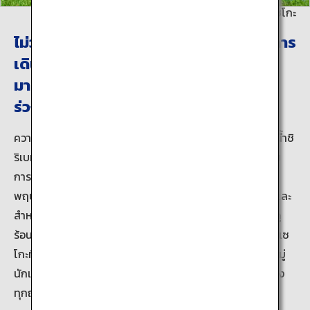
ภาพถ่ายโดย: สมาคมการท่องท่องเที่ยวรีสอร์ทนิเซโกะ
ไม่ว่าจะเป็นการล่องแพ การพายเรือแคนู การ
เดินเขา และยังมีกิจกรรมสนุกๆ กลางแจ้ง
มากมายตั้งแต่ฤดูใบไม้ผลิไปจนถึงฤดูใบไม้
ร่วง
ความมหัศจรรย์แห่งนิเซโกะไม่ได้สิ้นสุดที่ฤดูหนาวเท่านั้น แม่น้ำชิ
ริเบทสึที่ใสและสะอาดไหลผ่านใจกลางของย่านนี้ เหมาะสำหรับ
การล่องแพที่น่าตื่นเต้นในช่วงเดือนเมษายนจนถึงเดือน
พฤษภาคม ซึ่งเป็นช่วงที่หิมะละลายและกระแสน้ำไหลแรงขึ้น และ
สำหรับการพายเรือแคนูที่เพลิดเพลินและผ่อนคลายในช่วงฤดู
ร้อนและฤดูใบไม้ร่วง นอกจากนี้ การเดินเขาไปตามเทือกเขานิเซ
โกะที่สูงตั้งแต่ 1,000 ถึง 1,300 เมตรนั้นก็เป็นที่นิยมมากในหมู่
นักเดินเขามือใหม่ นิเซโกะจึงเป็นสวรรค์แห่งกิจกรรมกลางแจ้ง
ทุกฤดู พร้อมกิจกรรมอื่นๆ เช่น การตีกอล์ฟ การขี่ม้า การขึ้น