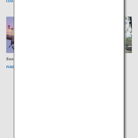
เรียวกังซาโบริน
ซุยซันเท คลับ โจซันเค
ฮอกไกโดกลาง
ฮอกไกโดกลาง
กิจกรรม
กิจกรรม
คลองโอตารุ
สวนสัตว์มารุยามะ