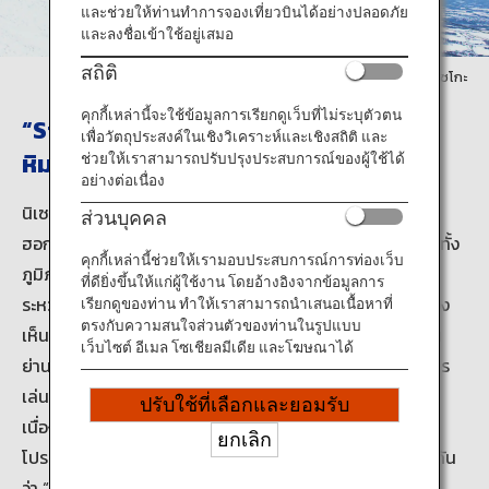
ข้อมูลการเดินทาง
และช่วยให้ท่านทำการจองเที่ยวบินได้อย่างปลอดภัย
และลงชื่อเข้าใช้อยู่เสมอ
สถิติ
บริการ ANA
ภาพถ่ายโดย: สมาคมการท่องท่องเที่ยวรีสอร์ทนิเซโกะ
คุกกี้เหล่านี้จะใช้ข้อมูลการเรียกดูเว็บที่ไม่ระบุตัวตน
“St. Moritz” of the Orient — สถานที่ที่
เพื่อวัตถุประสงค์ในเชิงวิเคราะห์และเชิงสถิติ และ
หิมะเนื้อเนียนนุ่มละเอียดโปรยปราย
ช่วยให้เราสามารถปรับปรุงประสบการณ์ของผู้ใช้ได้
ปิด
อย่างต่อเนื่อง
นิเซโกะแปลว่า “หน้าผาสูงชัน” ในภาษาไอนุของชนพื้นเมือง
ส่วนบุคคล
ฮอกไกโด ตลอดหลายปีที่ผ่านมา นิเซโกะได้กลายเป็นชื่อของทั้ง
คุกกี้เหล่านี้ช่วยให้เรามอบประสบการณ์การท่องเว็บ
ภูมิภาค — รวมไปถึงภูเขาโยเทอิ และนิเซโกะอันนูปูริที่เชื่อม
ที่ดียิ่งขึ้นให้แก่ผู้ใช้งาน โดยอ้างอิงจากข้อมูลการ
ระหว่างเทือกเขาทางตอนเหนือกับที่ราบสูง โดยยังสามารถมอง
เรียกดูของท่าน ทำให้เราสามารถนำเสนอเนื้อหาที่
ตรงกับความสนใจส่วนตัวของท่านในรูปแบบ
เห็นยอดเขาทั้งสามด้านรวมถึงภูเขาคงบุดาเกะ นิเซโกะซึ่งเป็น
เว็บไซต์ อีเมล โซเชียลมีเดีย และโฆษณาได้
ย่านสกีรีสอร์ทที่สำคัญของฮอกไกโด ดึงดูดผู้ที่หลงใหลในการ
เล่นสกีจากทั่วโลกด้วยหิมะเนื้อนุ่มละเอียดมากเป็นพิเศษ
ปรับใช้ที่เลือกและยอมรับ
เนื่องจากองค์ประกอบของน้ำมีต่ำมากที่ 8% เกล็ดหิมะจึง
ยกเลิก
โปรยปรายไปตามอากาศได้อย่างง่ายดาย บางครั้งผู้คนเรียกกัน
ว่า “หิมะแชมเปญ”