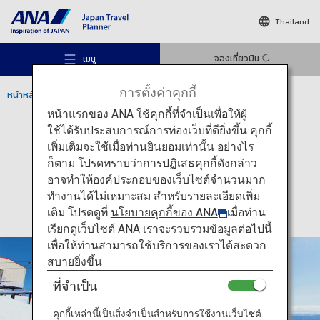
Thailand
จองเที่ยวบิน
เมนู
การตั้งค่าคุกกี้
หน้าหลัก
ภูมิภาคฮอกไกโด
ย่านนิเซโกะ
หน้าแรกของ ANA ใช้คุกกี้ที่จำเป็นเพื่อให้ผู้
ใช้ได้รับประสบการณ์การท่องเว็บที่ดียิ่งขึ้น คุกกี้
กิจกรรม
ฮอกไกโด
เพิ่มเติมจะใช้เมื่อท่านยินยอมเท่านั้น อย่างไร
ย่านนิเซโกะ
ก็ตาม โปรดทราบว่าการปฏิเสธคุกกี้ดังกล่าว
สถานที่แนะนำ
อาจทำให้องค์ประกอบของเว็บไซต์จำนวนมาก
ทำงานได้ไม่เหมาะสม สำหรับรายละเอียดเพิ่ม
เติม โปรดดูที่
นโยบายคุกกี้ของ ANA
เมื่อท่าน
ไอเดียท่องเที่ยว
เรียกดูเว็บไซต์ ANA เราจะรวบรวมข้อมูลต่อไปนี้
เพื่อให้ท่านสามารถใช้บริการของเราได้สะดวก
สบายยิ่งขึ้น
เส้นทาง
ที่จำเป็น
คุกกี้เหล่านี้เป็นสิ่งจำเป็นสำหรับการใช้งานเว็บไซต์