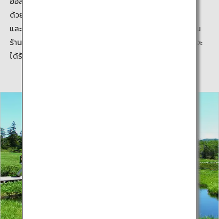
ออสเตรเลีย ยุโรป และก็จากประเทศในแถบเอเชียด้วยเช่นกัน
ด้วยเหตุนี้จึงมีป้ายประกาศเป็นภาษาอังกฤษทั่วทั้งย่านนิเซโกะ
และข้อมูลภาษาอังกฤษก็พบเห็นได้ทั่วไปตามลานเล่นสกีและใน
ร้านอาหารต่างๆ ไม่แปลกใจเลยที่ทำไมรีสอร์ทในย่านนิเซโกะ จะ
ได้รับความนิยมเป็นอย่างมากจากผู้ที่ชื่นชอบทั่วโลก!