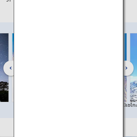
ภาพถ่ายโดย: สมาคมการท่องท่องเที่ยวรีสอร์ทนิเซโกะ