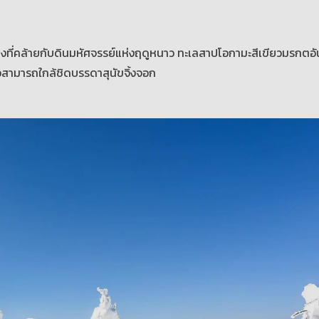
ข็งที่คล้ายกับดินมหัศจรรย์แห่งฤดูหนาว ทะเลสาปโอกามะสีเขียวมรกต
ี่ยวสามารถใกล้ชิดบรรดาสุนัขจิ้งจอก