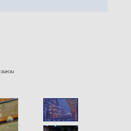
่ชวนหวน