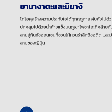
ยามางาตะและมิยางิ
โทโฮคุสร้างความประทับใจได้ทุกฤดูกาล คับคั่งไปด้วยส
ปกคลุมไปด้วยน้ำค้างแข็งบนภูเขาไฟซาโอะที่คล้า
สายสู่กินซังออนเซนที่ชวนให้หวนรำลึกถึงอดีต และมัตส
สามของญี่ปุ่น