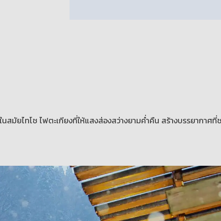
ตกในสมัยไทโช ไฟตะเกียงที่ให้แสงส่องสว่างยามค่ำคืน สร้างบรรยากาศที