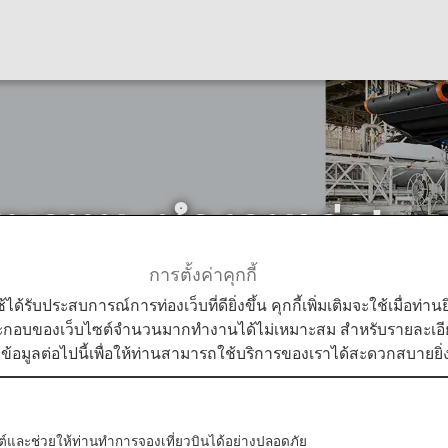
นพาหนะทำงานเก่า!
การตั้งค่าคุกกี้
 Promise
การอัพไซเคิลยานพาหนะทำงานเก่า!
ใช้ได้รับประสบการณ์การท่องเว็บที่ดียิ่งขึ้น คุกกี้เพิ่มเติมจะใช้เมื่อ
ระกอบของเว็บไซต์จำนวนมากทำงานได้ไม่เหมาะสม สำหรับรายละเอียดเ
มข้อมูลต่อไปนี้เพื่อให้ท่านสามารถใช้บริการของเราได้สะดวกสบายยิ่ง
้อัพไซเคิลรถบรรทุกสายพานลำเลียง*1 ที่ใช้ในสนามบิน
บไซต์และช่วยให้ท่านทำการจองเที่ยวบินได้อย่างปลอดภัย