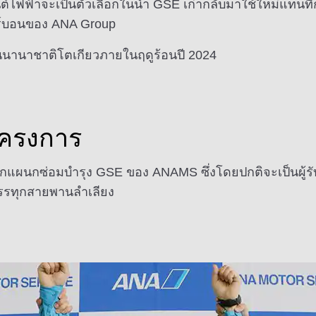
ฟฟ้าจะเป็นตัวเลือกในนำ GSE เก่ากลับมาใช้ใหม่แทนที่ก
์บอนของ ANA Group
ินนานาชาติโตเกียวภายในฤดูร้อนปี 2024
โครงการ
ากแผนกซ่อมบำรุง GSE ของ ANAMS ซึ่งโดยปกติจะเป็นผู้ร
รทุกสายพานลำเลียง