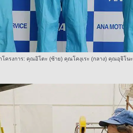
กโครงการ: คุณอิโตะ (ซ้าย) คุณโคงุเระ (กลาง) คุณอุจิโนะ