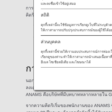
และลงชื่อเข้าใช้อยู่เสมอ
การเปลี่ยนอุปกรณ์สนับสนุนภาคพื้นดินของเคร
สถิติ
คิดริเริ่มใหม่ในกลุ่มสายการบินญี่ปุ่น
คุกกี้เหล่านี้จะใช้ข้อมูลการเรียกดูเว็บที่ไม่ระบุต
*1 ยานพาหนะสำหรับโหลดสัมภาระขึ้นเคร
ให้เราสามารถปรับปรุงประสบการณ์ของผู้ใช้ได้อย่
*2 ขับเคลื่อนด้วยไฟฟ้า
ส่วนบุคคล
คุกกี้เหล่านี้ช่วยให้เรามอบประสบการณ์การท่องเว็บท
เรียกดูของท่าน ทำให้เราสามารถนำเสนอเนื้อหา
อีเมล โซเชียลมีเดีย และโฆษณาได้
การอัพไซเคิลขึ้นอยู
นอกจากรถบรรทุกสายพานลำเลียงแล้ว สนามบินย
ลงเครื่องบิน และรถกวาดหิมะ ซึ่งจะถูกเรียก
ANAMS คือบริษัทที่มีบทบาทหลากหลายใน G
จากความคิดริเริ่มของพนักงานของ ANAMS ซึ่