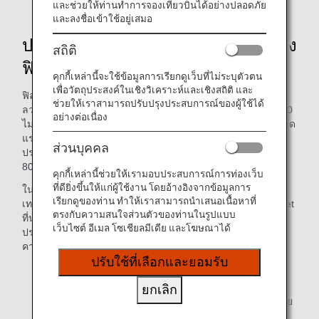
Lufthansa Technik และ BASF บนเครื่องบิน
และช่วยให้ท่านทำการจองเที่ยวบินได้อย่างปลอดภัย
และลงชื่อเข้าใช้อยู่เสมอ
ประสิทธิภาพการประหยัดพลังงานของ
สถิติ
ฟิล์ม Riblet
คุกกี้เหล่านี้จะใช้ข้อมูลการเรียกดูเว็บที่ไม่ระบุตัวตน
เพื่อวัตถุประสงค์ในเชิงวิเคราะห์และเชิงสถิติ และ
ฟิล์ม Riblet มีโครงสร้างแบบซี่โครงที่ได้รับแรงบันดาลใจจาก
ช่วยให้เราสามารถปรับปรุงประสบการณ์ของผู้ใช้ได้
ลวดลายที่คล้ายกันบนผิวหนังฉลามและมีความหนาประมาณ 50
อย่างต่อเนื่อง
ไมโครเมตร ลำตัวเครื่องบินทั้งหมดที่คลุมด้วยฟิล์มนี้คาดว่าจะลด
แรงต้านของอากาศ ซึ่งจะช่วยลดการใช้น้ำมันเชื้อเพลิงลง
ส่วนบุคคล
ประมาณ 250 ตันและลดการปล่อยก๊าซคาร์บอนไดออกไซด์ลง
800 ตันสำหรับเครื่องบินแต่ละลำต่อปี*2
คุกกี้เหล่านี้ช่วยให้เรามอบประสบการณ์การท่องเว็บ
ที่ดียิ่งขึ้นให้แก่ผู้ใช้งาน โดยอ้างอิงจากข้อมูลการ
ในภาคการบินซึ่งยังคงอยู่ในช่วงเริ่มต้นของการพัฒนา
เรียกดูของท่าน ทำให้เราสามารถนำเสนอเนื้อหาที่
เทคโนโลยีการลดการปล่อยก๊าซคาร์บอนไดออกไซด์ ฟิล์ม Riblet
ตรงกับความสนใจส่วนตัวของท่านในรูปแบบ
ที่นำมาใช้สำหรับการดำเนินการของ ANA ได้แสดงให้เห็นถึง
เว็บไซต์ อีเมล โซเชียลมีเดีย และโฆษณาได้
ประสิทธิภาพการลดการใช้น้ำมันเชื้อเพลิงและการปล่อยก๊าซ
คาร์บอนไดออกไซด์ลง 1%
ปรับใช้ที่เลือกและยอมรับ
*2.
ผลลัพธ์สูงสุดที่ประเมินโดย Lufthansa Technik โดยอิง
ยกเลิก
จากชั่วโมงการบินเฉลี่ยต่อปีต่อเครื่องบินที่ดำเนินการโดย
ANA