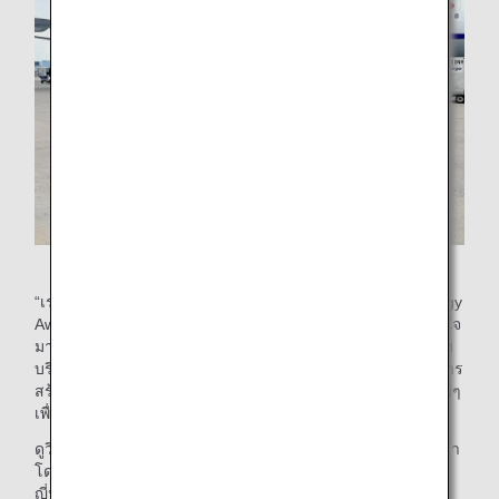
Mr. Matsui หัวหน้าโครงการติดตั้งฟิล์ม Riblet
“เรารู้สึกเป็นเกียรติอย่างยิ่งที่ได้รับรางวัล Advanced Technology
Award ในงาน Logistics Environment Award ครั้งที่ 26 ผมภูมิใจ
มากที่เทคโนโลยีฟิล์ม Riblet และการดำเนินการที่เกี่ยวข้องของ
บริษัทได้รับการยกย่องเป็นอย่างยิ่งจากอุตสาหกรรม ซึ่งยังเป็นการ
สร้างแรงจูงใจอย่างมากให้กับผมในการดำเนินการที่ท้าทายใหม่ๆ
เพื่อช่วยลดผลกระทบต่อสิ่งแวดล้อมในอนาคต”
ดูวิดีโอสั้นๆ เกี่ยวกับกิจกรรมของโครงการติดตั้งฟิล์ม Riblet ที่นำ
โดย Mr. Matsui ซึ่งทำหน้าที่เป็นทั้งหัวหน้าและวิศวกร: (ภาษา
ญี่ปุ่นเท่านั้น)