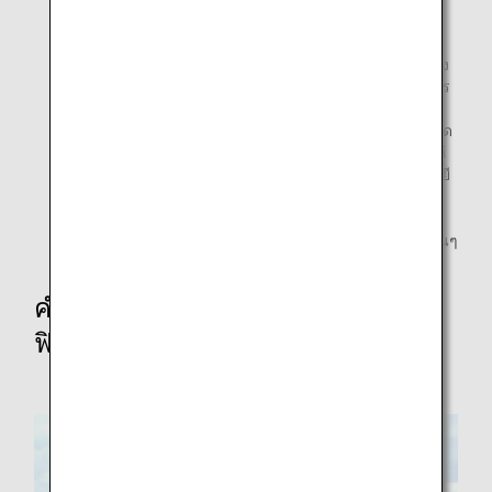
*3.
รางวัลนี้มอบให้กับธุรกิจหรือองค์กรอื่นๆ สำหรับการ
สนับสนุนการพัฒนากิจกรรมด้านโลจิสติกส์อย่างเข้มแข็ง
โดยการมีส่วนร่วมในการพัฒนาเทคโนโลยีขั้นสูงเพื่อการ
ดำเนินการด้านโลจิสติกส์ที่มีคุณภาพในระดับสูง มี
ประสิทธิภาพ หรือมีการพัฒนาให้เป็นดิจิทัล รวมถึงการลด
ผลกระทบต่อสิ่งแวดล้อมที่เกี่ยวข้อง นอกจากนี้ยังมีการให้
รางวัลสำหรับการใช้ประโยชน์จากการพัฒนาเทคโนโลยี
ขั้นสูงดังกล่าวเพื่อสร้างฟังก์ชันที่ลดผลกระทบต่อสิ่ง
แวดล้อมที่เกิดจากระบบโลจิสติกส์ รวมถึงอุปกรณ์และสิ่ง
อำนวยความสะดวกด้านการขนส่ง ตลอดจนมาตรการอื่นๆ
คำกล่าวจากหัวหน้าโครงการติดตั้ง
ฟิล์ม Riblet