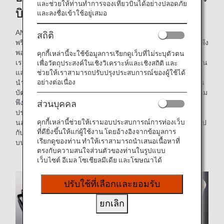
และช่วยให้ท่านทำการจองเที่ยวบินได้อย่างปลอดภัย
บินภายในประเทศ
และลงชื่อเข้าใช้อยู่เสมอ
ANA ได้เปิดตัวแนวคิดใหม่ “ครัวชั้นพรีเมียม” สำหรับอาหารชั้น
สถิติ
พรีเมียมบนเที่ยวบินภายในประเทศเพื่อให้ผู้โดยสารมีความรู้สึกพึง
พอใจมากขึ้นกว่าที่เคย
คุกกี้เหล่านี้จะใช้ข้อมูลการเรียกดูเว็บที่ไม่ระบุตัวตน
เรามุ่งมั่นเสมอที่จะมอบไม่เพียงแต่รสชาติเท่านั้น แต่ยังเสนอสีสัน
เพื่อวัตถุประสงค์ในเชิงวิเคราะห์และเชิงสถิติ และ
ช่วยให้เราสามารถปรับปรุงประสบการณ์ของผู้ใช้ได้
และฤดูกาลแห่งอาหารชั้นพรีเมียมของเรา “ครัวชั้นพรีเมียม” จะ
อย่างต่อเนื่อง
นำเสนอความคิดและความชำนาญพิเศษของเชฟของ ANA ผ่าน
บัตรเมนูและ ANA SKY WEB เพื่อให้ผู้โดยสารได้สัมผัสกับ “ความ
พึงพอใจที่ได้เรียนรู้” นอกเหนือจาก “ความพึงพอใจที่ได้รับ
ส่วนบุคคล
ประทาน”
คุกกี้เหล่านี้ช่วยให้เรามอบประสบการณ์การท่องเว็บ
นอกจากนี้ เพื่อที่จะรับรองว่าผู้โดยสารทุกท่านจะได้เพลิดเพลินไป
ที่ดียิ่งขึ้นให้แก่ผู้ใช้งาน โดยอ้างอิงจากข้อมูลการ
กับอาหารได้อย่างสบายใจ ข้อมูลเกี่ยวกับสารก่อภูมิแพ้ในอาหาร
เรียกดูของท่าน ทำให้เราสามารถนำเสนอเนื้อหาที่
บนเครื่อง (รายการเฉพาะ 7 ราย) จะกำกับไว้อย่างชัดเจน
ตรงกับความสนใจส่วนตัวของท่านในรูปแบบ
เว็บไซต์ อีเมล โซเชียลมีเดีย และโฆษณาได้
ปรับใช้ที่เลือกและยอมรับ
ยกเลิก