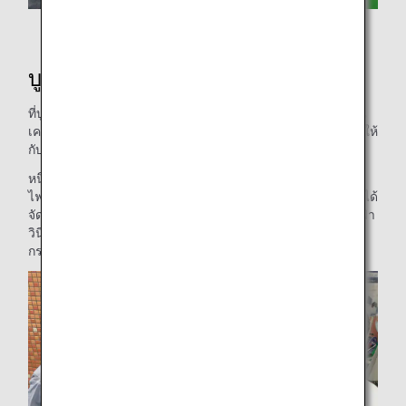
บูธสาธิตสำหรับโครงการ GOBLEU
บูธเชิงปฏิบัติ
ที่บูธเชิงปฏิบัตินี้ จะมีการใช้สิ่งของ 2 ชิ้นที่สร้างขึ้นจากชิ้นส่วน
เครื่องบินที่ทิ้งแล้วเพื่อมอบประสบการณ์ช่างเครื่องที่สนุกสนานให้
กับเด็กๆ
หนึ่งในการตรวจสอบสิ่งของที่ใช้ในภาคปฏิบัติคือการตรวจสอบ
ไฟนำทางที่ติดอยู่ที่ปลายทั้งสองด้านของปีกเครื่องบิน ผู้เข้าร่วมได้
จัดชิ้นส่วนที่ถูกถอดออกและทิ้งจากเครื่องบิน เชื่อมต่อขั้วต่อไฟฟ้า
วินิจฉัยการเชื่อมต่อที่ผิดพลาด และขั้นตอนสุดท้าย สัมผัสกับ
กระบวนการของการจ่ายไฟฟ้าและเปิดไฟนำทาง