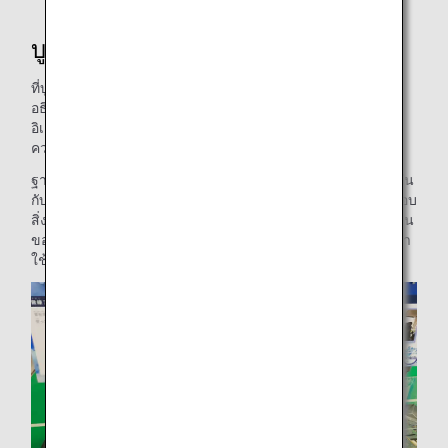
บูธจัดแสดงสิ่งของ
ที่บูธจัดแสดงสิ่งของของ ANA ช่างเครื่องของ ANA จะให้คำ
อธิบายที่เข้าใจได้ง่ายเกี่ยวกับแผงควบคุมโหมดของอุปกรณ์
อิเล็กทรอนิกส์ที่ใช้จริงในการฝึกอบรมช่างเครื่อง อุปกรณ์วัด
ความเร็วลม และเสาอากาศต่างๆ ที่ติดตั้งจริงบนเครื่องบิน
ฐานของสิ่งของจัดแสดงทำมาจากพาเลทไม้ที่ทิ้งแล้วแบบเดียวกัน
กับที่ใช้สำหรับทำม้านั่งในบูธเชิงปฏิบัติ และกล่องอะคริลิคที่ครอบ
สิ่งของจัดแสดงทำจากแผ่นอะคริลิคที่ใช้เป็นแผ่นกั้นในสำนักงาน
ของ ANA โดยผ่านการทำความสะอาดอย่างถี่ถ้วนและนำกลับมา
ใช้ใหม่