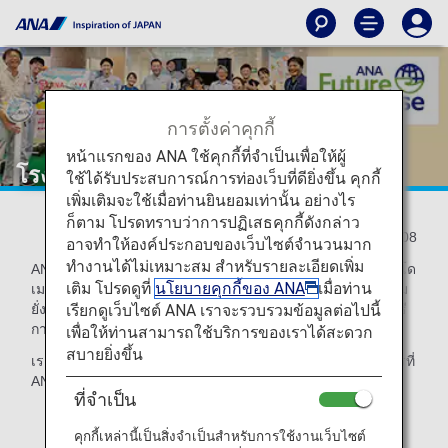
การตั้งค่าคุกกี้
หน้าแรกของ ANA ใช้คุกกี้ที่จำเป็นเพื่อให้ผู้
โรงเรียนภาคฤดูร้อนชิโอโดเมะ 2023
ใช้ได้รับประสบการณ์การท่องเว็บที่ดียิ่งขึ้น คุกกี้
เพิ่มเติมจะใช้เมื่อท่านยินยอมเท่านั้น อย่างไร
ก็ตาม โปรดทราบว่าการปฏิเสธคุกกี้ดังกล่าว
2023/09/08
อาจทำให้องค์ประกอบของเว็บไซต์จำนวนมาก
ทำงานได้ไม่เหมาะสม สำหรับรายละเอียดเพิ่ม
ANA และ JAXA ร่วมกันจัดแสดงบูธที่โรงเรียนภาคฤดูร้อนชิโอโด
เติม โปรดดูที่
นโยบายคุกกี้ของ ANA
เมื่อท่าน
เมะ 2023 ซึ่งจัดขึ้นภายใต้หัวข้ออวกาศ วิทยาศาสตร์ และความ
เรียกดูเว็บไซต์ ANA เราจะรวบรวมข้อมูลต่อไปนี้
ยั่งยืน และรวมถึงโครงการภาคปฏิบัติสำหรับเด็กๆ เพื่อเรียนรู้วิธี
การทำงานของเครื่องบินและดาวเทียม
เพื่อให้ท่านสามารถใช้บริการของเราได้สะดวก
สบายยิ่งขึ้น
เราขอแนะนำประสบการณ์ที่ยั่งยืนและการจัดแสดงนิทรรศการที่
ANA จัดขึ้นที่โรงเรียนภาคฤดูร้อนชิโอโดเมะ 2023
ที่จำเป็น
คุกกี้เหล่านี้เป็นสิ่งจำเป็นสำหรับการใช้งานเว็บไซต์