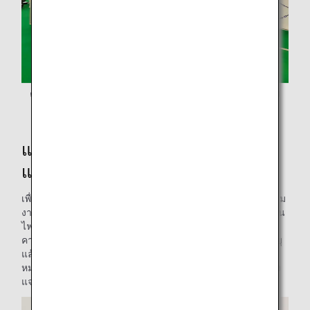
คุณคุเซะ (ขวา) และช่างเครือง ANA คุณโออิ (ซ้าย) พร้อมกับ
แบบจำลองดาวเทียม
แจกของรางวัลเป็นแบบมิตรต่อสิ่ง
แวดล้อม
เพื่อเป็นการให้รางวัลกับกิจกรรมล่าตราประทับนี้ เด็กๆ ที่เข้าร่วม
งานได้รับที่คั่นหนังสือสุดพิเศษที่ทำมาจากพลาสติกเสริมคาร์บอน
ไฟเบอร์ซึ่งใช้ในการซ่อมแซมเครื่องบินจริง พลาสติกเสริม
คาร์บอนไฟเบอร์มีการกำหนดวันหมดอายุและเมื่อถึงวันหมดอายุ
แล้ว วัสดุจะถูกทิ้งแม้ว่ายังไม่ผ่านการใช้งาน ดังนั้น วัสดุที่ถึงวัน
หมดอายุจึงถูกนำไปใช้เพื่อทำเป็นที่คั่นหนังสือสำหรับให้เป็นของ
แจก