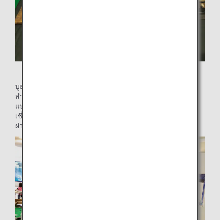
บูธจัดแสดงสิ่งของ
บูธจัดแสดงสิ่งของของ JAXA จัดแสดงแบบจำลองดาวเทียม
สำรวจก๊าซเรือนกระจก “IBUKI (GOSAT)” ในขนาด 1/10 และ
แบบจำลองขนาดจริงของเซ็นเซอร์แต่ละชนิด ฯลฯ คุณคุเซะ ผู้
เชี่ยวชาญที่มีชื่อเสียงระดับโลกในการสำรวจก๊าซเรือนกระจก
ผ่านดาวเทียมให้คำอธิบายกับเด็กๆ