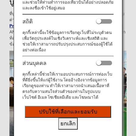
บูธสาธิต
และช่วยให้ท่านทำการจองเที่ยวบินได้อย่างปลอดภัย
และลงชื่อเข้าใช้อยู่เสมอ
ที่บูธสาธิต มีการแสดงการสาธิตให้เห็นถึงวิธีการวัดองค์ประกอบ
ต่างๆ ของชั้นบรรยากาศจากท้องฟ้าใน “
โครงการ GOBLEU
สถิติ
Project
” โครงการ GOBLEU เป็นโครงการวิจัยร่วมกันระหว่าง
ANA และ JAXA เพื่อวัดองค์ประกอบต่างๆ ของชั้นบรรยากาศจาก
คุกกี้เหล่านี้จะใช้ข้อมูลการเรียกดูเว็บที่ไม่ระบุตัวตน
ท้องฟ้า และมีจุดมุ่งหมายเพื่อลดการปล่อยก๊าซเรือนกระจกตาม
เพื่อวัตถุประสงค์ในเชิงวิเคราะห์และเชิงสถิติ และ
ช่วยให้เราสามารถปรับปรุงประสบการณ์ของผู้ใช้ได้
ข้อมูลที่ได้จากการสังเกตองค์ประกอบของบรรยากาศ
อย่างต่อเนื่อง
ส่วนบุคคล
คุกกี้เหล่านี้ช่วยให้เรามอบประสบการณ์การท่องเว็บ
ที่ดียิ่งขึ้นให้แก่ผู้ใช้งาน โดยอ้างอิงจากข้อมูลการ
เรียกดูของท่าน ทำให้เราสามารถนำเสนอเนื้อหาที่
ตรงกับความสนใจส่วนตัวของท่านในรูปแบบ
เว็บไซต์ อีเมล โซเชียลมีเดีย และโฆษณาได้
ปรับใช้ที่เลือกและยอมรับ
ยกเลิก