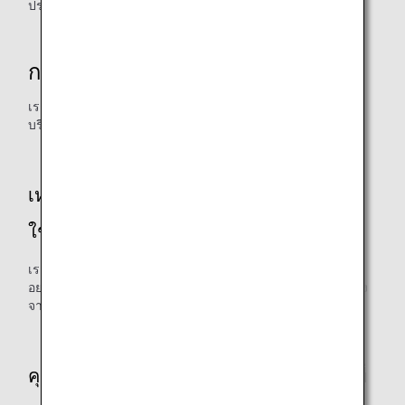
ประเทศ 2 ของสนามบินฮาเนดะ
การสัมภาษณ์ผู้ที่รับผิดชอบ
เราได้สัมภาษณ์คุณอินาอิ จากแผนกวางแผนผลิตภัณฑ์และ
บริการของ ANA ผู้ที่รับผิดชอบในการปรับปรุงนี้
เหตุใดที่คุณตัดสินใจนำภาชนะที่แตกหักมา
ใช้
เราตัดสินใจใช้แผงเซรามิกสำหรับการออกแบบส่วนหน้า และ
อยากรู้ว่าเราจะใช้เครื่องดินเผาหรือพอร์ซเลนที่แตกหัก ซึ่งถูกทิ้ง
จากเที่ยวบิน ให้เกิดประโยชน์ได้ไหม
คุณต้องเผชิญกับความท้าทายอะไรบ้างกว่าที่