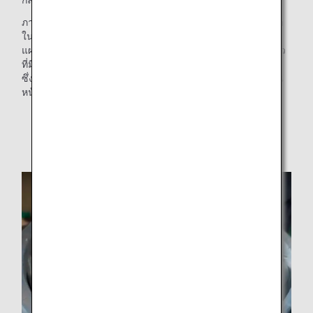
กลับมาใช้ในพื้นที่พรีเมียม
ภาชนะรับประทานอาหารที่ถูกทิ้งประมาณ 20 กิโลกรัมจะถูกบด
ในเครื่องบด และผสมจนกลายเป็นเคลือบ ซึ่งจะถูกสเปรย์ลงบน
แผงเซรามิก แผงเหล่านี้จะถูกเผาในเตาเผาเพื่อสร้างสีและพื้นผิว
ที่มีความลึก แผงที่สร้างเสร็จแล้วจะถูกติดตั้งบนผนังขนาดใหญ่
ซึ่งสูงประมาณ 3 เมตร ยาวประมาณ 22 เมตร* โดยจะอยู่ที่ส่วน
หน้าของทางเข้าพื้นที่พรีเมียม
* ความยาวของ ANA SUITE CHECK-IN และ ANA
PREMIUM CHECK-IN ฝั่งทิศเหนือรวมกัน