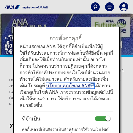
การตั้งค่าคุกกี้
“โทบัน” (Toban) ปูนปลาสเตอร์ญี่ปุ่นแบบ
ดั้งเดิมที่ทำจากภาชนะรับประทานอาหารที่
หน้าแรกของ ANA ใช้คุกกี้ที่จำเป็นเพื่อให้ผู้
ใช้บนเครื่องบิน
ใช้ได้รับประสบการณ์การท่องเว็บที่ดียิ่งขึ้น คุกกี้
เพิ่มเติมจะใช้เมื่อท่านยินยอมเท่านั้น อย่างไร
ก็ตาม โปรดทราบว่าการปฏิเสธคุกกี้ดังกล่าว
2025/1/24
อาจทำให้องค์ประกอบของเว็บไซต์จำนวนมาก
ทำงานได้ไม่เหมาะสม สำหรับรายละเอียดเพิ่ม
เคาน์เตอร์เช็คอินพิเศษสำหรับสมาชิกระดับพรีเมียมเพื่อเที่ยวบิน
เติม โปรดดูที่
นโยบายคุกกี้ของ ANA
เมื่อท่าน
ภายในประเทศที่สนามบินฮาเนดะได้รับการปรับปรุงใหม่แล้ว
เรียกดูเว็บไซต์ ANA เราจะรวบรวมข้อมูลต่อไปนี้
และมีการใช้ปูนปลาสเตอร์แบบดั้งเดิมของญี่ปุ่น หรือ “โทบัน”
(แผงเซรามิก) ที่ทำจากภาชนะรับประทานอาหารบนเที่ยวบินที่
เพื่อให้ท่านสามารถใช้บริการของเราได้สะดวก
ผ่านการรีไซเคิล เพื่อประดับด้านหน้าของอาคารต้อนรับลูกค้า
สบายยิ่งขึ้น
ที่จำเป็น
ความงดงามแบบญี่ปุ่นดั้งเดิม x
คุกกี้เหล่านี้เป็นสิ่งจำเป็นสำหรับการใช้งานเว็บไซต์