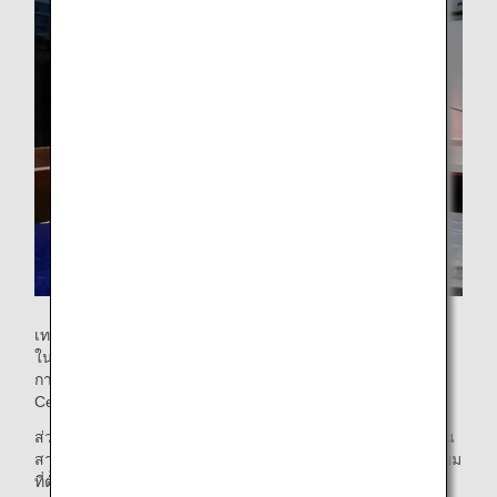
แผงเซรามิกที่สเปรย์ด้วยเคลือบถูกนำไปเผาในเตา
เทคนิคการเผาและการผสมเคลือบที่ใช้ถ่ายทอดความปรารถนา
ในการ ‘นำเสนอความงามแบบดั้งเดิมของประเทศญี่ปุ่น’ ได้รับ
การรังสรรค์ขึ้นจากช่างฝีมือผู้มีทักษะจาก Otsuka Ohmi
Ceramics Co., Ltd.
ส่วนของด้านหน้าที่งดงามทั้งสองส่วนนี้มีการไล่สีที่สวยงาม ท่าน
สามารถชื่นชมได้ที่เคาน์เตอร์เช็คอินพิเศษสำหรับสมาชิกพรีเมียม
ที่ตั้งอยู่ในล็อบบี้ผู้โดยสารขาออกของอาคารผู้โดยสารภายใน