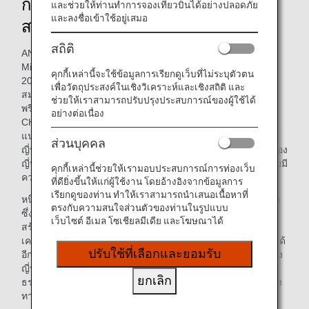
การนำขยะกลับมาใช้ใหม่อย่าง
และช่วยให้ท่านทำการจองเที่ยวบินได้อย่างปลอดภัย
และลงชื่อเข้าใช้อยู่เสมอ
สร้างสรรค์
สถิติ
ANA SUITE CHECK-IN สำหรับสมาชิก Diamond ของ ANA
Mileage Club จะได้รับการปรับปรุงใหม่ตั้งแต่วันที่ 2 ธันวาคม
คุกกี้เหล่านี้จะใช้ข้อมูลการเรียกดูเว็บที่ไม่ระบุตัวตน
2024 ตามด้วย ANA PREMIUM CHECK-IN ฝั่งทิศเหนือสำหรับ
เพื่อวัตถุประสงค์ในเชิงวิเคราะห์และเชิงสถิติ และ
สมาชิกพรีเมียมของ ANA Mileage Club และผู้โดยสารชั้น
ช่วยให้เราสามารถปรับปรุงประสบการณ์ของผู้ใช้ได้
พรีเมียมในวันที่ 18 ธันวาคม การปรับปรุง ANA PREMIUM
อย่างต่อเนื่อง
CHECK-IN ฝั่งทิศใต้จะเสร็จสิ้นในช่วงฤดูร้อนปี 2025 หนึ่งใน
แนวคิดการออกแบบสำหรับการปรับปรุงนี้คือ “ความงดงามแบบ
ส่วนบุคคล
ญี่ปุ่นดั้งเดิม” การออกแบบที่ไม่เหมือนใคร ซึ่งเกิดจากงานฝีมือของ
ญี่ปุ่นและการฉาบปูนแบบดั้งเดิมโดยช่างฝีมือทำให้โซนพรีเมียมมี
คุกกี้เหล่านี้ช่วยให้เรามอบประสบการณ์การท่องเว็บ
ความพิเศษขึ้น
ที่ดียิ่งขึ้นให้แก่ผู้ใช้งาน โดยอ้างอิงจากข้อมูลการ
เรียกดูของท่าน ทำให้เราสามารถนำเสนอเนื้อหาที่
หนึ่งในลักษณะที่สะดุดตาที่สุด คือส่วนหน้าที่ทำจากแผงเซรามิก
ตรงกับความสนใจส่วนตัวของท่านในรูปแบบ
ซึ่งแต่ละแผงจะถูกเผาด้วยมือของช่างฝีมือ แผงเซรามิกเหล่านี้
เว็บไซต์ อีเมล โซเชียลมีเดีย และโฆษณาได้
สร้างขึ้นจากการนำภาชนะรับประทานอาหารบางส่วนที่ใช้บน
เครื่องบินกลับมาใช้ใหม่ ภาชนะเหล่านี้เป็นภาชนะที่ใช้งานไม่ได้
ปรับใช้ที่เลือกและยอมรับ
อีกต่อไปและจำเป็นต้องทิ้ง โดยการสร้างจะใช้เทคนิคดั้งเดิมของ
ญี่ปุ่น นอกจากนี้ เพื่อคำนึงถึงสิ่งแวดล้อม มีการใช้ไลโนเลียม
ยกเลิก
ธรรมชาติมาเป็นวัสดุปูพื้นให้กับห้องต้อนรับ โดยวัสดุนี้เป็นกลาง
ทางคาร์บอนในกระบวนการผลิต