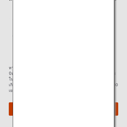
หากท่านไปถึงสนามบินปลายทางในช่วงกลางดึกเนื่องจากเที่ยว
บินล่าช้าและการขนส่งสาธารณะที่กำหนดไว้ไม่พร้อมให้บริการ
ในเวลาต่อมา ANA จะชดเชยค่าที่พักหรือค่าขนส่งสาธารณะที่
เกิดขึ้นในการไปยังปลายทางของท่าน (จำนวนเงินสูงสุด: 15,000
เยน)
วิธีการชดเชยค่าใช้จ่าย