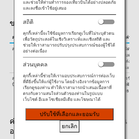
และช่วยให้ท่านทำการจองเที่ยวบินได้อย่างปลอดภัย
และลงชื่อเข้าใช้อยู่เสมอ
สถิติ
ขอบเขตค่าใช้จ่าย
คุกกี้เหล่านี้จะใช้ข้อมูลการเรียกดูเว็บที่ไม่ระบุตัวตน
สาเหตุที่ล่าช้า การยกเลิก หรือเหตุการณ์ที่คล้ายกัน
ขอบเขตค่าใช้จ
เพื่อวัตถุประสงค์ในเชิงวิเคราะห์และเชิงสถิติ และ
ช่วยให้เราสามารถปรับปรุงประสบการณ์ของผู้ใช้ได้
สาเหตุที่เกิดจาก ANA
ANA รับผิดชอบ
อย่างต่อเนื่อง
โดยครอบคลุมค
พี่พัก/ขนส่ง
ส่วนบุคคล
สาธารณะ/ฯลฯ
คุกกี้เหล่านี้ช่วยให้เรามอบประสบการณ์การท่องเว็บ
สภาพอากาศที่ไม่เอื้ออำนวย ความแออัดของสนาม
ผู้โดยสารรับผิด
ที่ดียิ่งขึ้นให้แก่ผู้ใช้งาน โดยอ้างอิงจากข้อมูลการ
บิน และเหตุการณ์ที่ไม่คาดคิดอื่นๆ
ชอบค่าพี่พัก/
เรียกดูของท่าน ทำให้เราสามารถนำเสนอเนื้อหาที่
ขนส่งสาธารณ
ตรงกับความสนใจส่วนตัวของท่านในรูปแบบ
ฯลฯ
เว็บไซต์ อีเมล โซเชียลมีเดีย และโฆษณาได้
ปรับใช้ที่เลือกและยอมรับ
ค่าที่พัก/ขนสงสาธารณะที่เกิดขึ้นก่อน
ยกเลิก
ออกเดินทางเนื่องจากเที่ยวบินล่าช้า