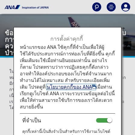
ข้อมูลเกี่ยวกับค่าใช้จ่ายต่างๆ ที่เกี่ยวข้องกับ
การตั้งค่าคุกกี้
การเปลี่ยนแปลงโดยไม่สมัครใจเนื่องจาก
ความรับผิดชอบของ ANA เช่น การซ่อม
หน้าแรกของ ANA ใช้คุกกี้ที่จำเป็นเพื่อให้ผู้
บำรุงเครื่องบิน
ใช้ได้รับประสบการณ์การท่องเว็บที่ดียิ่งขึ้น คุกกี้
เพิ่มเติมจะใช้เมื่อท่านยินยอมเท่านั้น อย่างไร
ก็ตาม โปรดทราบว่าการปฏิเสธคุกกี้ดังกล่าว
ในกรณีที่ไม่มีบริการรับส่งปกติจากสนามบินปลายทางไปยังจุด
อาจทำให้องค์ประกอบของเว็บไซต์จำนวนมาก
หมายปลายทางของท่าน หรือจำเป็นต้องจองที่พักอันเป็นผลมาจาก
ทำงานได้ไม่เหมาะสม สำหรับรายละเอียดเพิ่ม
มีการกำหนดตารางเที่ยวบินของท่านใหม่เป็นวันถัดไปเนื่องจาก
เติม โปรดดูที่
นโยบายคุกกี้ของ ANA
เมื่อท่าน
การยกเลิกเที่ยวบิน หากเกิดความล่าช้าและ/หรือการยกเลิก
เรียกดูเว็บไซต์ ANA เราจะรวบรวมข้อมูลต่อไปนี้
เนื่องจากการซ่อมบำรุงเครื่องบินหรือเหตุผลอื่นๆ ที่เกิดจาก ANA
เพื่อให้ท่านสามารถใช้บริการของเราได้สะดวก
เราจะชำระค่าที่พักและ/หรือค่าเดินทางภายในขีดจำกัดที่กำหนด
สบายยิ่งขึ้น
โดย ANA
* ท่านจะต้องแสดงใบเสร็จรับเงินเพื่อที่จะรับการชดเชย
ที่จำเป็น
* โปรดขอชดเชยค่าใช้จ่ายของท่านภายใน 30 วันนับจาก
คุกกี้เหล่านี้เป็นสิ่งจำเป็นสำหรับการใช้งานเว็บไซต์
วันที่ออกเดินทางตามกำหนดของเที่ยวบินที่จองไว้ของท่าน