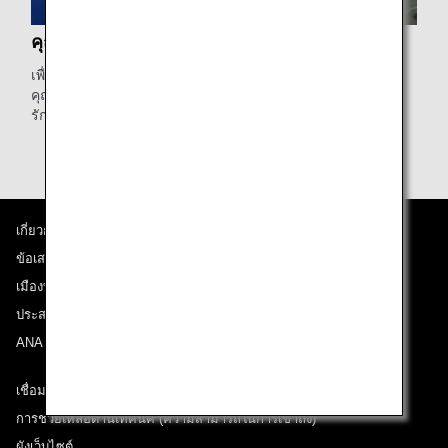
คุณภาพระดับญี่ปุ่น
เพื่อทำให้ลูกค้ารู้สึกสบายใจ เราเชื่อว่าเราควรคำนึงไว้เสมอถึง
คุณภาพพื้นฐานแบบญี่ปุ่นที่ภูมิใจในความถูกต้องแม่นยำ การ
รักษาความสะอาด และความสุภาพ
เกี่ยวกับ ANA
ข้อเสนอและประกาศ
เมืองที่เราเดินทางไป
ประสบการณ์ ANA
ANA Mileage Club
เชื่อมต่อกับ ANA
การช่วยเหลือด้านเทคนิค (ความสามารถในการเข้าถึง)
ผังเว็บไซต์