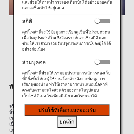
และช่วยให้ท่านทำการจองเที่ยวบินได้อย่างปลอดภัย
และลงชื่อเข้าใช้อยู่เสมอ
สถิติ
คุกกี้เหล่านี้จะใช้ข้อมูลการเรียกดูเว็บที่ไม่ระบุตัวตน
เพื่อวัตถุประสงค์ในเชิงวิเคราะห์และเชิงสถิติ และ
Inspiration of JAPAN
ช่วยให้เราสามารถปรับปรุงประสบการณ์ของผู้ใช้ได้
อย่างต่อเนื่อง
สัมผัสประสบการณ์ที่ไม่เหมือนใครกับ สายการบินANA ของ
ญี่ปุ่น
ส่วนบุคคล
คุกกี้เหล่านี้ช่วยให้เรามอบประสบการณ์การท่องเว็บ
ที่ดียิ่งขึ้นให้แก่ผู้ใช้งาน โดยอ้างอิงจากข้อมูลการ
เรียกดูของท่าน ทำให้เราสามารถนำเสนอเนื้อหาที่
พันธกิจหลักของแบรนด์
ตรงกับความสนใจส่วนตัวของท่านในรูปแบบ
เว็บไซต์ อีเมล โซเชียลมีเดีย และโฆษณาได้
จริงใจ อ่อนน้อม และสุภาพเสมอ
ปรับใช้ที่เลือกและยอมรับ
นั่นคือคำสัญญาของ ANA
เรามุ่งมั่นสู่ความเป็นเลิศและทำงานร่วมกัน
ยกเลิก
เป็นหนึ่งเดียวเพื่อสร้างความมั่นใจในการปฏิบัติงานที่ปลอดภัย
และตรงเวลาไม่ว่าจะอยู่ในสถานการณ์ใดก็ตาม