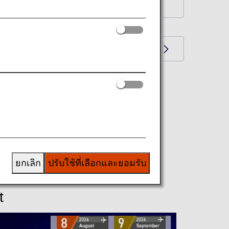
k to Wallpaper Download Index Page
 here for Wallpaper backnumber
ยกเลิก
ปรับใช้ที่เลือกและยอมรับ
t