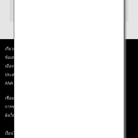
การต่อเครื่อง
เกี่ยวกับ ANA
ข้อเสนอและประกาศ
เมืองที่เราเดินทางไป
ประสบการณ์ ANA
ANA Mileage Club
เชื่อมต่อกับ ANA
การช่วยเหลือด้านเทคนิค (ความสามารถในการเข้าถึง)
ผังเว็บไซต์
เงื่อนไขการขนส่ง