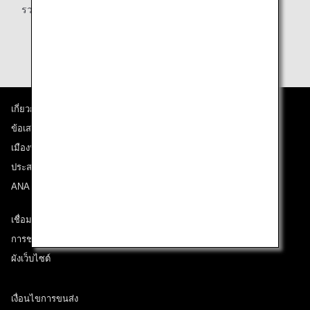
รวมถึงข้อมูลโดยละเอียดเพิ่มเติม
เกี่ยวกับ ANA
ข้อเสนอและประกาศ
เมืองที่เราเดินทางไป
ประสบการณ์ ANA
ANA Mileage Club
เชื่อมต่อกับ ANA
การช่วยเหลือด้านเทคนิค (ความสามารถในการเข้าถึง)
ผังเว็บไซต์
เงื่อนไขการขนส่ง