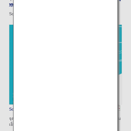
ทุพพลภาพ ANA
เพื่อขอรับสำเนา
Sorapass: หนังสือเดินทางของท่านเพื่อท่องเที่ยวสู่ฟากฟ้า
Sorapass Book (สำหรับเด็ก)
จุลสารสำหรับพิมพ์ (พิมพ์สองหน้าของกระดาษ / ขนาด A4 พร้อม
เย็บเล่มตามแนวสั้น)