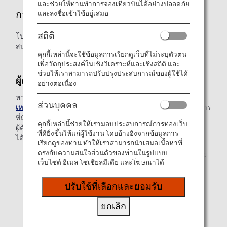
และช่วยให้ท่านทำการจองเที่ยวบินได้อย่างปลอดภัย
การสำรองที่นั่ง
และลงชื่อเข้าใช้อยู่เสมอ
สถิติ
โปรดอย่าลังเลที่จะแจ้งให้เราทราบหากต้องการการช่วยเหลือที่
สนามบินหรือบนเครื่องบิน
คุกกี้เหล่านี้จะใช้ข้อมูลการเรียกดูเว็บที่ไม่ระบุตัวตน
เพื่อวัตถุประสงค์ในเชิงวิเคราะห์และเชิงสถิติ และ
ช่วยให้เราสามารถปรับปรุงประสบการณ์ของผู้ใช้ได้
ผู้คุ้มครอง
อย่างต่อเนื่อง
หากข้อใดต่อไปนี้เกี่ยวข้องกับท่าน โปรดติดต่อ “
จุดบริการช่วย
ส่วนบุคคล
เหลือผู้ทุพพลภาพ ANA
” เนื่องจากอาจจะต้องให้ผู้คุ้มครองโดยสาร
ที่นั่งติดกับท่าน โดยขึ้นอยู่กับความรุนแรงของอาการของท่าน
คุกกี้เหล่านี้ช่วยให้เรามอบประสบการณ์การท่องเว็บ
ผู้คุ้มครองหนึ่งคนสามารถเดินทางร่วมกับผู้โดยสารที่ทุพพลภาพ
ที่ดียิ่งขึ้นให้แก่ผู้ใช้งาน โดยอ้างอิงจากข้อมูลการ
ได้สูงสุดสองคน
เรียกดูของท่าน ทำให้เราสามารถนำเสนอเนื้อหาที่
ตรงกับความสนใจส่วนตัวของท่านในรูปแบบ
ผู้ที่ไม่สามารถทำความเข้าใจคำแนะนำด้านความปลอดภัย
เว็บไซต์ อีเมล โซเชียลมีเดีย และโฆษณาได้
จากพนักงานของเราได้อย่างถูกต้อง
ผู้ที่ไม่สามารถดำเนินการดูแลส่วนตัวได้ด้วยตนเอง (*)
ปรับใช้ที่เลือกและยอมรับ
* “การดูแลส่วนตัว” หมายถึง
ยกเลิก
การรับประทานอาหาร การดื่ม การใช้ห้องน้ำ (รวมถึงการ
สวมใส่และถอดเสื้อผ้า) ฯลฯ